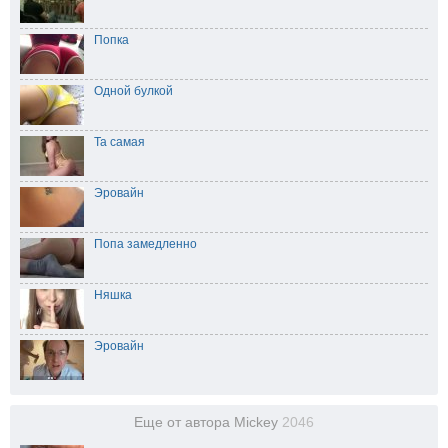
Попка
Одной булкой
Та самая
Эровайн
Попа замедленно
Няшка
Эровайн
Еще от автора Mickey
2046