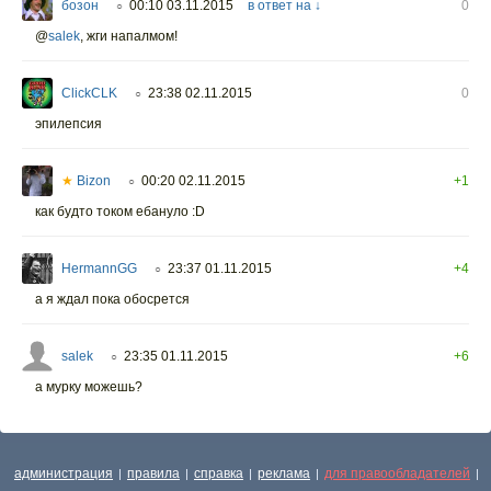
бозон
00:10 03.11.2015
в ответ на ↓
0
○
@
salek
,
жги напалмом!
ClickCLK
23:38 02.11.2015
0
○
эпилепсия
★
Bizon
00:20 02.11.2015
+1
○
как будто током ебануло :D
HermannGG
23:37 01.11.2015
+4
○
а я ждал пока обосрется
salek
23:35 01.11.2015
+6
○
а мурку можешь?
администрация
правила
справка
реклама
для правообладателей
|
|
|
|
|