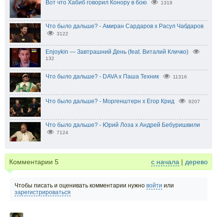
Вот что Хабиб говорил Конору в бою
1319
Что было дальше? - Амиран Сардаров х Расул Чабдаров
3122
Enjoykin — Завтрашний День (feat. Виталий Кличко)
132
Что было дальше? - DAVA х Паша Техник
11316
Что было дальше? - Моргенштерн x Егор Крид
9207
Что было дальше? - Юрий Лоза х Андрей Бебуришвили
7124
Комментарии
5
с начала
|
дерево
Чтобы писать и оценивать комментарии нужно
войти
или
зарегистрироваться