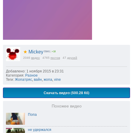
★
Mickey
55841
|
+18
2046
видео
4765
постов
47
друзей
Добавлено: 1 ноября 2015 в 23:31
Категория:
Разное
Теги:
Жопатряс
,
вайн
,
жопа
,
vine
Скачать видео (500.28 Кб)
Похожее видео
Попа
не удержался