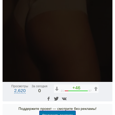
Просмотры
За сегодня
+46
2,620
0
21
67
Поддержите проект — смотрите без рекламы!