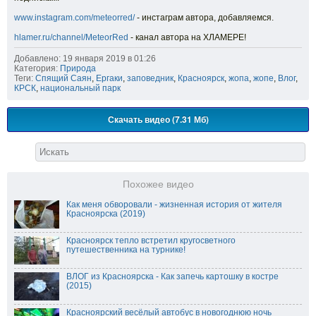
www.instagram.com/meteorred/
- инстаграм автора, добавляемся.
hlamer.ru/channel/MeteorRed
- канал автора на ХЛАМЕРЕ!
Добавлено: 19 января 2019 в 01:26
Категория:
Природа
Теги:
Спящий Саян
,
Ергаки
,
заповедник
,
Красноярск
,
жопа
,
жопе
,
Влог
,
КРСК
,
национальный парк
Скачать видео (7.31 Мб)
Похожее видео
Как меня обворовали - жизненная история от жителя
Красноярска (2019)
Красноярск тепло встретил кругосветного
путешественника на турнике!
ВЛОГ из Красноярска - Как запечь картошку в костре
(2015)
Красноярский весёлый автобус в новогоднюю ночь