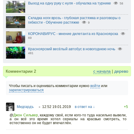
Выход на одну руку с нуля - обучалка на турнике
58
Складка ноги врозь - глубокая растяжка и разговоры о
гибкости - Обучение растяжке
9
КОРОНАВИРУС - мнение дилетанта из Красноярска
69
Красноярский весёлый автобус в новогоднюю ночь
481
Комментарии
2
с начала
|
дерево
Чтобы писать и оценивать комментарии нужно
войти
или
зарегистрироваться
Мидгардъ
12:52 19.01.2019
в ответ на ↓
+5
○
@
Джон Сильвер
,
каждому своё, если кого-то туда насильно вывели,
а он всё это время хотел сериалы на красвью смотреть, то
естественно он не будет впечатлён.