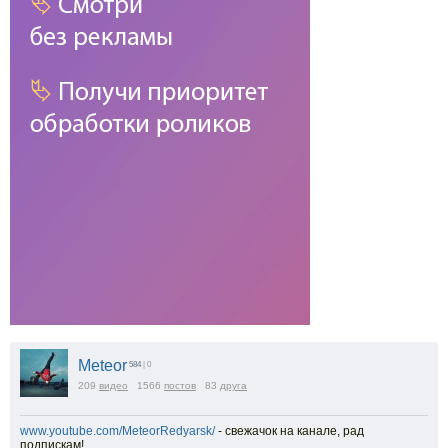
Meteor
584
| 0
209
видео
1566
постов
83
друга
www.youtube.com/MeteorRedyarsk/
- свежачок на канале, рад
подпискам!