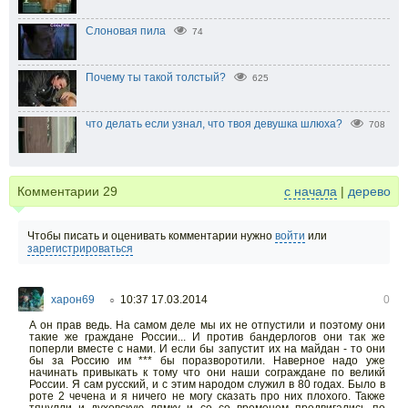
Слоновая пила
74
Почему ты такой толстый?
625
что делать если узнал, что твоя девушка шлюха?
708
Комментарии
29
с начала
|
дерево
Чтобы писать и оценивать комментарии нужно
войти
или
зарегистрироваться
харон69
10:37 17.03.2014
0
○
А он прав ведь. На самом деле мы их не отпустили и поэтому они
такие же граждане России... И против бандерлогов они так же
поперли вместе с нами. И если бы запустит их на майдан - то они
бы за Россию им *** бы поразворотили. Наверное надо уже
начинать привыкать к тому что они наши сограждане по великй
России. Я сам русский, и с этим народом служил в 80 годах. Было в
роте 2 чечена и я ничего не могу сказать про них плохого. Также