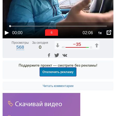
1x
00:00
02:06
6
Просмотры
За сегодня
−35
568
0
46
11
Поддержите проект — смотрите без рекламы!
Отключить рекламу
Читать комментарии