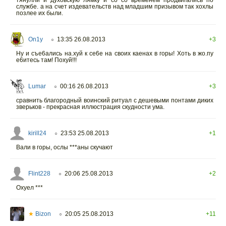
тянулли и духовскую лямку и со со временем продвигались по
службе. а на счет издевательств над младшим призывом так хохлы
позлее их были.
On1y
13:35 26.08.2013
+3
○
Ну и съе6ались на.xyй к се6е на своих каенах в горы! Хоть в жо.пу
е6итесь там! Поxyй!!!
Lumar
00:16 26.08.2013
+3
○
сравнить благородный воинский ритуал с дешевыми понтами диких
зверьков - прекрасная иллюстрация скудности ума.
kirill24
23:53 25.08.2013
+1
○
Вали в горы, ослы ***аны скучают
Flint228
20:06 25.08.2013
+2
○
Охуел ***
★
Bizon
20:05 25.08.2013
+11
○