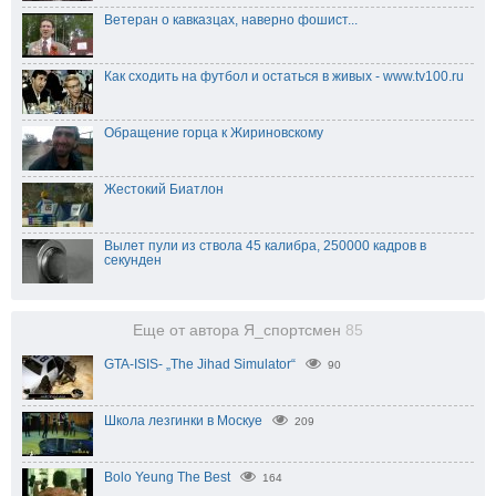
Ветеран о кавказцах, наверно фошист...
Как сходить на футбол и остаться в живых - www.tv100.ru
Обращение горца к Жириновскому
Жестокий Биатлон
Вылет пули из ствола 45 калибра, 250000 кадров в
секунден
Еще от автора Я_спортсмен
85
GTA-ISIS- „The Jihad Simulator“
90
Школа лезгинки в Москуе
209
Bolo Yeung The Best
164