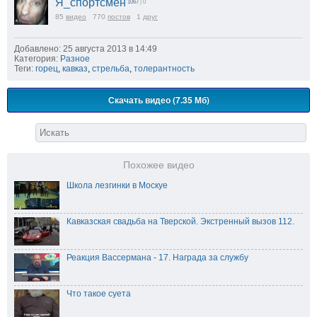
Я_спортсмен
1067
| 0
85
видео
770
постов
1
друг
Добавлено: 25 августа 2013 в 14:49
Категория:
Разное
Теги:
горец
,
кавказ
,
стрельба
,
толерантность
Скачать видео (7.35 Мб)
Похожее видео
Школа лезгинки в Москуе
Кавказская свадьба на Тверской. Экстренный вызов 112.
Реакция Вассермана - 17. Награда за службу
Что такое суета