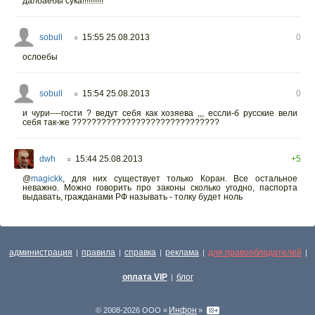
далбаёбы сука!!!!!!!!!!
sobull
15:55 25.08.2013
0
○
ослоебы
sobull
15:54 25.08.2013
0
○
и чури----гости ? ведут себя как хозяева ,,, ессли-б русские вели
себя так-же ??????????????????????????????
dwh
15:44 25.08.2013
+5
○
@
magickk
,
для них существует только Коран. Все остальное
неважно. Можно говорить про законы сколько угодно, паспорта
выдавать, гражданами РФ называть - толку будет ноль
администрация
правила
справка
реклама
для правообладателей
|
|
|
|
|
оплата VIP
блог
|
Инфон
© 2008-2026 ООО «
»