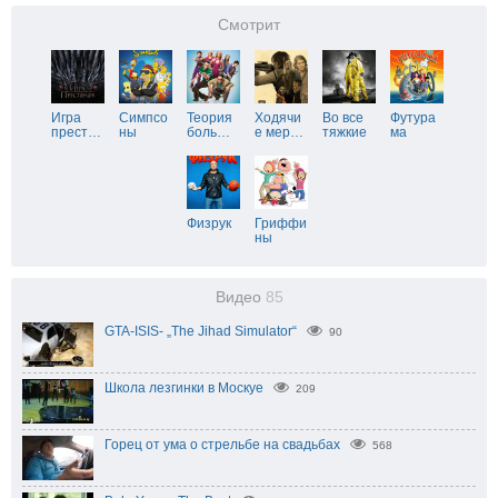
Смотрит
Игра
Симпсо
Теория
Ходячи
Во все
Футура
прест
…
ны
боль
…
е мер
…
тяжкие
ма
Физрук
Гриффи
ны
Видео
85
GTA-ISIS- „The Jihad Simulator“
90
Школа лезгинки в Москуе
209
Горец от ума о стрельбе на свадьбах
568