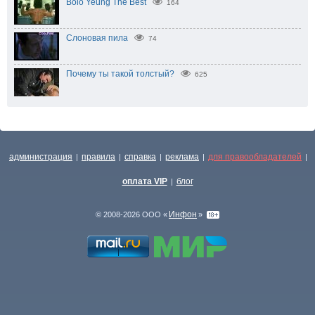
Bolo Yeung The Best
164
Слоновая пила
74
Почему ты такой толстый?
625
администрация
правила
справка
реклама
для правообладателей
|
|
|
|
|
оплата VIP
блог
|
Инфон
© 2008-2026 ООО «
»