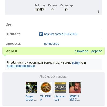
Рейтинг
Карма
Характер
1067
0
0
Имя:
ВКонтакте:
http://vk.com/id169028086
Интересы:
полностью
Стена
0
с начала
|
дерево
Чтобы писать и оценивать комментарии нужно
войти
или
зарегистрироваться
Любимые каналы
Видео
TALERK
Наказат
ЗЕЛЁН
уроки
…
A
ель
ЫЙ С
…