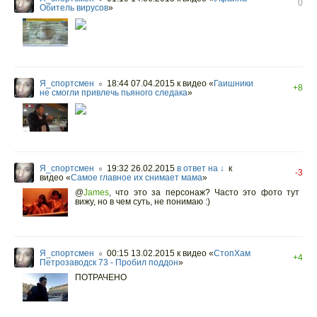
0
Обитель вирусов
»
Я_спортсмен
18:44 07.04.2015
к видео «
Гаишники
○
+8
не смогли привлечь пьяного следака
»
Я_спортсмен
19:32 26.02.2015
в ответ на ↓
к
○
-3
видео «
Самое главное их снимает мама
»
@
James
,
что это за персонаж? Часто это фото тут
вижу, но в чем суть, не понимаю :)
Я_спортсмен
00:15 13.02.2015
к видео «
СтопХам
○
+4
Петрозаводск 73 - Пробил поддон
»
ПОТРАЧЕНО