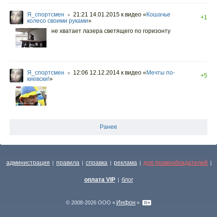
Я_спортсмен
21:21 14.01.2015
к видео «
Кошачье
○
+1
колесо своими руками
»
не хватает лазера светящего по горизонту
Я_спортсмен
12:06 12.12.2014
к видео «
Мечты по-
○
+5
киевски!
»
Ранее
администрация
правила
справка
реклама
для правообладателей
|
|
|
|
|
оплата VIP
блог
|
Инфон
© 2008-2026 ООО «
»