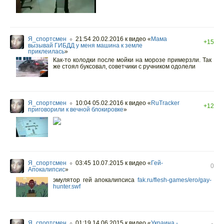
Я_спортсмен
21:54 20.02.2016
к видео «
Мама
○
+15
вызывай ГИБДД у меня машина к земле
приклеилась
»
Как-то колодки после мойки на морозе примерзли. Так
же стоял буксовал, советчики с ручником одолели
Я_спортсмен
10:04 05.02.2016
к видео «
RuTracker
○
+12
приговорили к вечной блокировке
»
Я_спортсмен
03:45 10.07.2015
к видео «
Гей-
○
0
Апокалипсис
»
эмулятор гей апокалипсиса
fak.ru/flesh-games/ero/gay-
hunter.swf
Я_спортсмен
01:19 14.06.2015
к видео «
Украина -
○