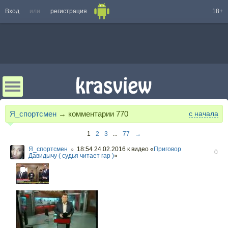
Вход
или
регистрация
18+
Я_спортсмен
→ комментарии
770
с начала
1
2
3
...
77
→
Я_спортсмен
18:54 24.02.2016
к видео «
Приговор
○
0
Давидычу ( судья читает rap )
»