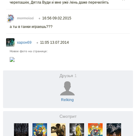
черепашек, Дятла Вуди и мне уже лень даже перечилять
mormolad
16:56 09.02.2015
○
а ты в танки играешь???
харон69
11:05 13.07.2014
○
Новое фото на странице:
Друзья
1
Relking
Смотрит