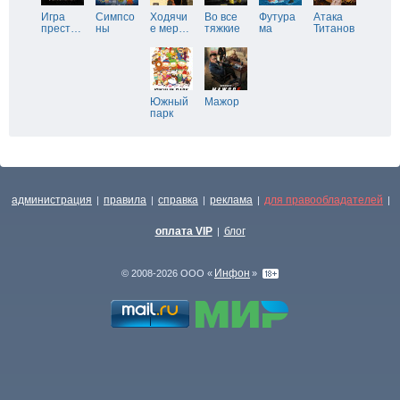
Игра
Симпсо
Ходячи
Во все
Футура
Атака
прест
…
ны
е мер
…
тяжкие
ма
Титанов
Южный
Мажор
парк
администрация
правила
справка
реклама
для правообладателей
|
|
|
|
|
оплата VIP
блог
|
Инфон
© 2008-2026 ООО «
»