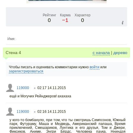
Рейтинг
Карма
Характер
0
−1
0
Имя:
Стена
4
с начала
|
дерево
Чтобы писать и оценивать комментарии нужно
войти
или
зарегистрироваться
119000
02:17 14.11.2015
○
ещё и Могучих Рейнджеров! ахахаха
119000
02:16 14.11.2015
○
у кого-то бомбануло, при том, что ты смотришь Симпсонов, Южный
парк, Футураму, Маша и Медведь, Американский папаша, Время
приключений, Смешариков, Лунтика и его друзья, Том и Джери,
Фиксиков, Аниме, Энгри Бёрдс, Человека паука, Нниндзя