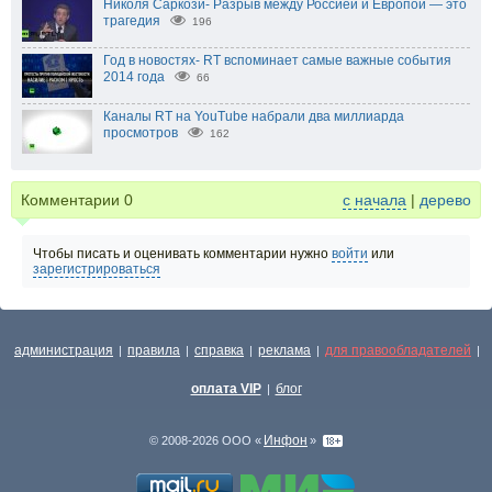
Николя Саркози- Разрыв между Россией и Европой — это
трагедия
196
Год в новостях- RT вспоминает самые важные события
2014 года
66
Каналы RT на YouTube набрали два миллиарда
просмотров
162
Комментарии
0
с начала
|
дерево
Чтобы писать и оценивать комментарии нужно
войти
или
зарегистрироваться
администрация
правила
справка
реклама
для правообладателей
|
|
|
|
|
оплата VIP
блог
|
Инфон
© 2008-2026 ООО «
»