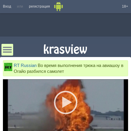
Вход
или
регистрация
18+
RT Russian
Во время выполнения трюка на авиашоу в
Огайо разбился самолет