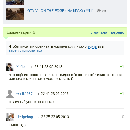
GTA IV - ON THE EDGE ( НА КРАЮ ) !!!111
89
Комментарии
6
с начала
|
дерево
Чтобы писать и оценивать комментарии нужно
войти
или
зарегистрироваться
Хобсе
23:41 23.05.2013
+1
○
что ещё интересно: в начале видео в "спек-листе" числятся только
заварка и койлы. сток можно сказать ))
warik1987
22:41 23.05.2013
+1
○
отличный угол в поворотах.
Hedgehog
22:25 23.05.2013
0
○
Ништяк)))