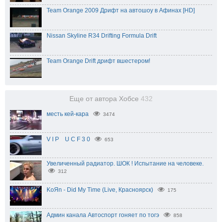
Team Orange 2009 Дрифт на автошоу в Афинах [HD]
Nissan Skyline R34 Drifting Formula Drift
Team Orange Drift дрифт вшестером!
Еще от автора Хобсе
432
месть кей-кара
3474
V I P U C F 3 0
653
Увеличенный радиатор. ШОК ! Испытание на человеке.
312
KoЯn - Did My Time (Live, Красноярск)
175
Админ канала Автоспорт гоняет по тогэ
858