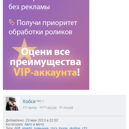
Хобсе
7022
| 0
432
видео
3870
постов
30
друзей
Добавлено: 23 мая 2013 в 22:02
Категория:
Авто и мото
Теги:
drift
,
дрифт
,
румыния
,
тогэ
,
touge
,
skyline
,
r33