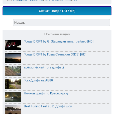
Скачать видео (7.17 Мб)
Похожее видео
Touge DRIFT by G. Stepanyan типа трейлер [HD]
Touge DRIFT by Гоша Степанян (RDS) [HD]
трёхколёсный тогэ дрифт :)
Тогэ Дрифт на AE86
Ночной дрифт по Красноярску
Best Tuning Fest 2011 Дрифт шоу