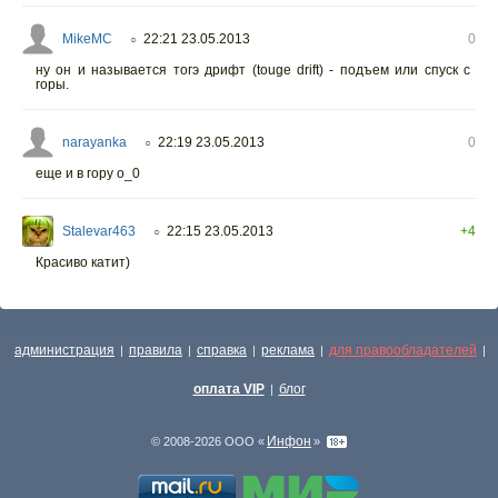
MikeMC
22:21 23.05.2013
0
○
ну он и называется тогэ дрифт (touge drift) - подъем или спуск с
горы.
narayanka
22:19 23.05.2013
0
○
еще и в гору о_0
Stalevar463
22:15 23.05.2013
+4
○
Красиво катит)
администрация
правила
справка
реклама
для правообладателей
|
|
|
|
|
оплата VIP
блог
|
Инфон
© 2008-2026 ООО «
»