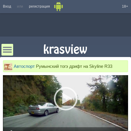
Вход
или
регистрация
18+
Автоспорт
Румынский тогэ дрифт на Skyline R33