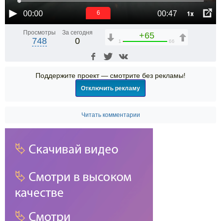
1x
00:00
00:47
6
Просмотры
За сегодня
+65
748
0
1
66
Поддержите проект — смотрите без рекламы!
Отключить рекламу
Читать комментарии