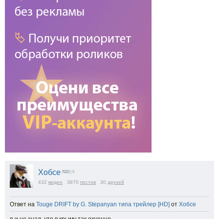
Хобсе
7022
| 0
432
видео
3870
постов
30
друзей
Ответ на
Touge DRIFT by G. Stepanyan типа трейлер [HD]
от
Хобсе
я и не знал, что в крыму так охуенно