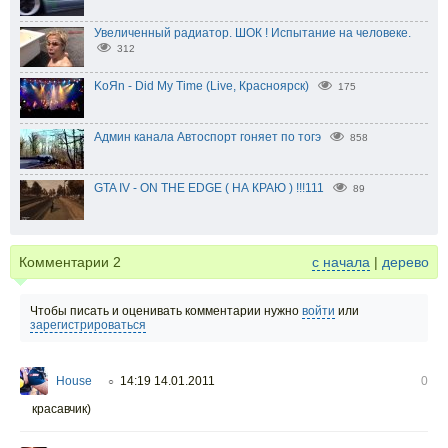
Увеличенный радиатор. ШОК ! Испытание на человеке.
312
KoЯn - Did My Time (Live, Красноярск)
175
Админ канала Автоспорт гоняет по тогэ
858
GTA IV - ON THE EDGE ( НА КРАЮ ) !!!111
89
Комментарии
2
с начала
|
дерево
Чтобы писать и оценивать комментарии нужно
войти
или
зарегистрироваться
House
14:19 14.01.2011
0
○
красавчик)