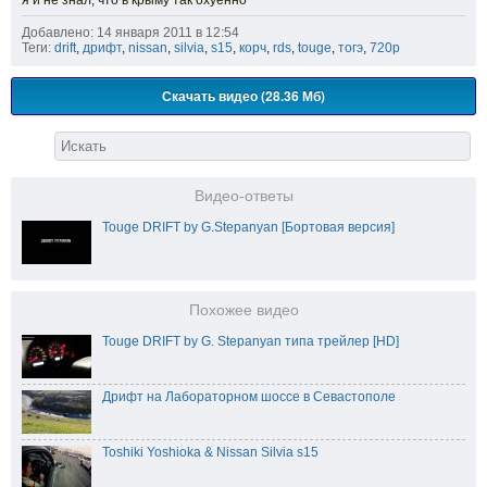
Добавлено: 14 января 2011 в 12:54
Теги:
drift
,
дрифт
,
nissan
,
silvia
,
s15
,
корч
,
rds
,
touge
,
тогэ
,
720p
Скачать видео (28.36 Мб)
Видео-ответы
Touge DRIFT by G.Stepanyan [Бортовая версия]
Похожее видео
Touge DRIFT by G. Stepanyan типа трейлер [HD]
Дрифт на Лабораторном шоссе в Севастополе
Toshiki Yoshioka & Nissan Silvia s15