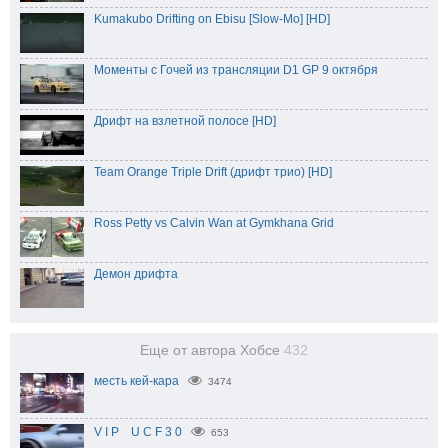
Kumakubo Drifting on Ebisu [Slow-Mo] [HD]
Моменты с Гочей из трансляции D1 GP 9 октября
Дрифт на взлетной полосе [HD]
Team Orange Triple Drift (дрифт трио) [HD]
Ross Petty vs Calvin Wan at Gymkhana Grid
Демон дрифта
Еще от автора Хобсе
432
месть кей-кара
3474
V I P U C F 3 0
653