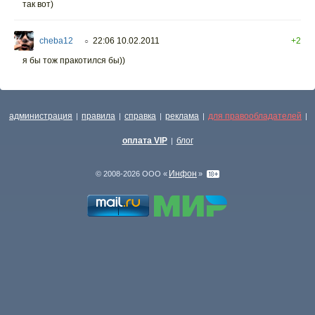
так вот)
cheba12
22:06 10.02.2011
+2
○
я бы тож пракотился бы))
администрация
правила
справка
реклама
для правообладателей
|
|
|
|
|
оплата VIP
блог
|
Инфон
© 2008-2026 ООО «
»