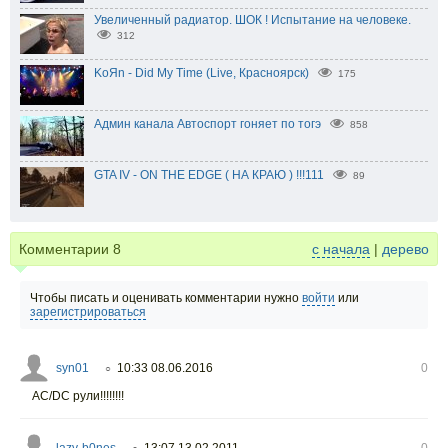
Увеличенный радиатор. ШОК ! Испытание на человеке.
312
KoЯn - Did My Time (Live, Красноярск)
175
Админ канала Автоспорт гоняет по тогэ
858
GTA IV - ON THE EDGE ( НА КРАЮ ) !!!111
89
Комментарии
8
с начала
|
дерево
Чтобы писать и оценивать комментарии нужно
войти
или
зарегистрироваться
syn01
10:33 08.06.2016
0
○
AC/DC рули!!!!!!!!
lazy-b0nes
13:07 13.02.2011
0