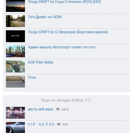
Touge DRIFT by Гоша Степанян (RDS) [HD]
Тогэ Дрифт на AE86
Touge DRIFT by G.Stepanyan [Бортовая версия]
Админ канала Автоспорт гоняет по тогэ
Drift Trike Mafia
Псих
Еще от автора Хобсе
432
месть кей-кара
3474
V I P U C F 3 0
653