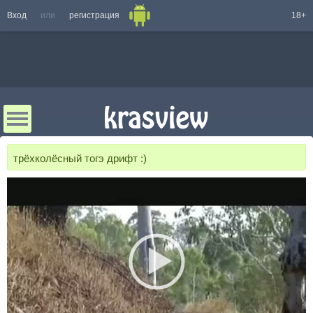
Вход
или
регистрация
18+
трёхколёсный тогэ дрифт :)