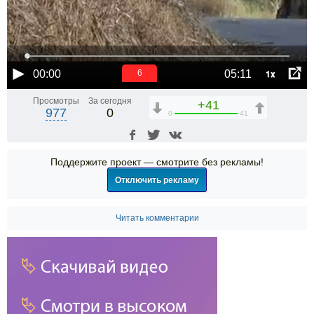
1x
00:00
05:11
6
Просмотры
За сегодня
+41
977
0
0
41
Поддержите проект — смотрите без рекламы!
Отключить рекламу
Читать комментарии