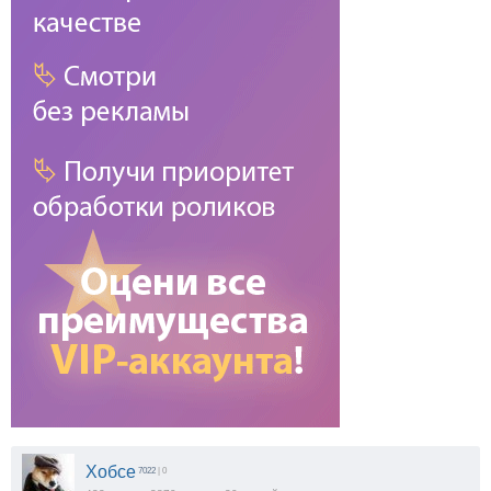
Хобсе
7022
| 0