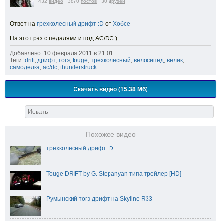
432
видео
3870
постов
30
друзей
Ответ на
трехколесный дрифт :D
от
Хобсе
На этот раз с педалями и под AC/DC )
Добавлено: 10 февраля 2011 в 21:01
Теги:
drift
,
дрифт
,
тогэ
,
touge
,
трехколесный
,
велосипед
,
велик
,
самоделка
,
ac/dc
,
thunderstruck
Скачать видео (15.38 Мб)
Похожее видео
трехколесный дрифт :D
Touge DRIFT by G. Stepanyan типа трейлер [HD]
Румынский тогэ дрифт на Skyline R33