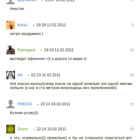
○
Ништяк.
KuraJ
19:29 12.02.2011
0
○
хитро придумано )
Rainsgard
19:10 12.02.2011
+2
○
выглядит офигенно =)) а дорога то какая x)
zid
02:23 11.02.2011
+2
○
бля класно канеш))скока ехали ни одной кочичьки )ни одной ямочки
небыло )у нас и ста метров непроедишь без приключений))
FREE24
23:14 10.02.2011
+1
○
Козная штука)))
Draco
22:14 10.02.2011
+2
○
а что, нормально))) прикольно) я бы не отказался покататься вот