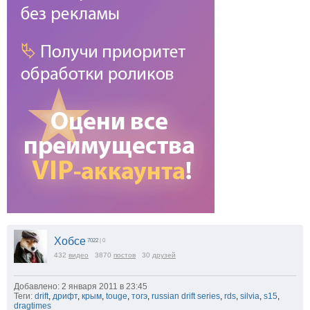
Хобсе
7022
| 0
432
видео
3870
постов
30
друзей
Добавлено: 2 января 2011 в 23:45
Теги:
drift
,
дрифт
,
крым
,
touge
,
тогэ
,
russian drift series
,
rds
,
silvia
,
s15
,
dragtimes