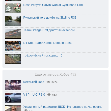
Ross Petty vs Calvin Wan at Gymkhana Grid
Румынский тогэ дрифт на Skyline R33
Team Orange Drift дрифт вшестером!
D1 Drift Team Orange Dorifuto Ebisu
трёхколёсный тогэ дрифт :)
Еще от автора Хобсе
432
месть кей-кара
3474
V I P U C F 3 0
653
Увеличенный радиатор. ШОК ! Испытание на человеке.
312