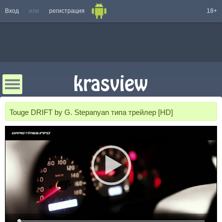
Вход
или
регистрация
18+
Touge DRIFT by G. Stepanyan типа трейлер [HD]