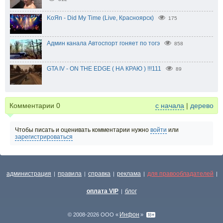
KoЯn - Did My Time (Live, Красноярск)
175
Админ канала Автоспорт гоняет по тогэ
858
GTA IV - ON THE EDGE ( НА КРАЮ ) !!!111
89
Комментарии
0
с начала
|
дерево
Чтобы писать и оценивать комментарии нужно
войти
или
зарегистрироваться
администрация
правила
справка
реклама
для правообладателей
|
|
|
|
|
оплата VIP
блог
|
Инфон
© 2008-2026 ООО «
»