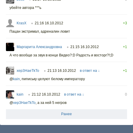
убейте автора ***ь
KrasX
21:16 16.10.2012
+3
○
Пацан экстримал, адреналин ловит
Маргарита Александровна
21:15 16.10.2012
+1
○
А что вообще за звук в конце Видео?:D Радость и восторг?!;D
xep3HaeTkTo
21:13 16.10.2012
в ответ на ↓
+1
○
@
kain
,
пипиську целуют белому императору
kain
21:12 16.10.2012
в ответ на ↓
0
○
@
xep3HaeTkTo
,
а за ней 5 негров
Ранее