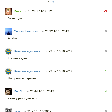
1
2
3
→
Dezy
15:28 17.10.2012
-3
○
баян года...
Сергей Галицкий
23:32 16.10.2012
0
○
Ahahah
Выпивающий казах
22:58 16.10.2012
0
○
К успеху идет!
Выпивающий казах
22:57 16.10.2012
+1
○
На премию дарвина!
Den4b
21:44 16.10.2012
+4
○
в книгу рекордов его
bess
21:27 16.10.2012
0
○