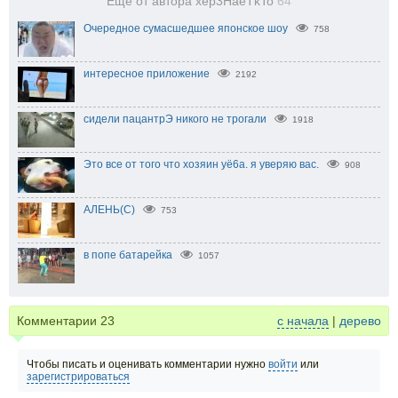
Еще от автора xep3HaeTkTo
64
Очередное сумасшедшее японское шоу
758
интересное приложение
2192
сидели пацантрЭ никого не трогали
1918
Это все от того что хозяин уё6а. я уверяю вас.
908
АЛЕНЬ(С)
753
в попе батарейка
1057
Комментарии
23
с начала
|
дерево
Чтобы писать и оценивать комментарии нужно
войти
или
зарегистрироваться