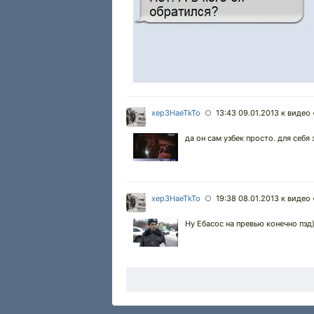
xep3HaeTkTo
13:43 09.01.2013
к видео 
○
да он сам узбек просто. для себя 
xep3HaeTkTo
19:38 08.01.2013
к видео 
○
Ну Ебасос на превью конечно пзд)