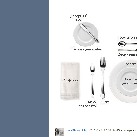
xep3HaeTkTo
17:23 17.01.2013
к видео «
○