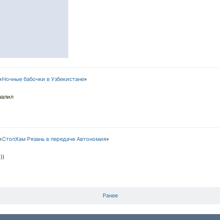
«
Ночные бабочки в Узбекистане
»
залил
«
СтопХам Рязань в передаче Автономия
»
))
Ранее