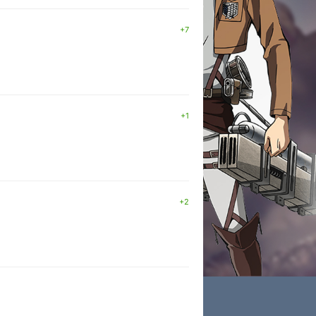
+7
+1
+2