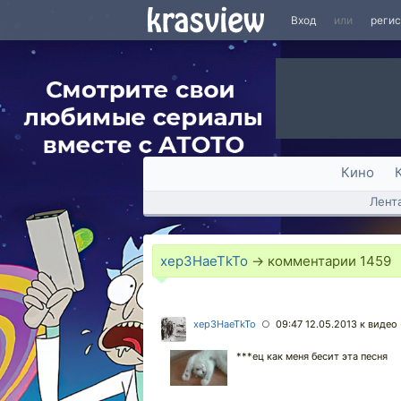
Вход
или
реги
Кино
Лент
xep3HaeTkTo
→ комментарии
1459
xep3HaeTkTo
09:47 12.05.2013
к видео 
○
***ец как меня бесит эта песня