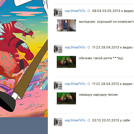
xep3HaeTkTo
08:04 03.05.2013
к видео
○
молодчик. хороший он композит
xep3HaeTkTo
11:23 28.04.2013
к видео 
○
обожаю такой ритм ***ец)
xep3HaeTkTo
11:22 28.04.2013
к видео 
○
нэмэцку народну писню
xep3HaeTkTo
03:13 20.01.2013
у себя
○