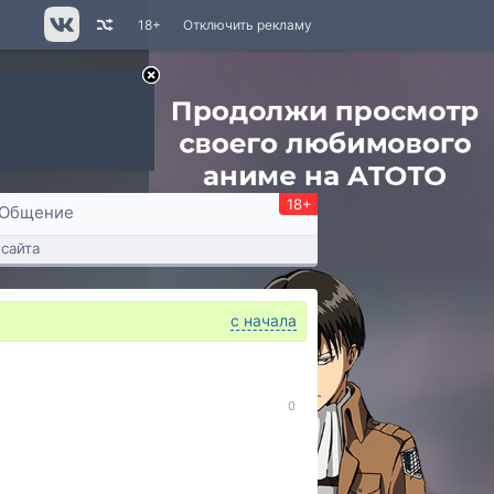
18+
Отключить рекламу
18+
Общение
сайта
с начала
0