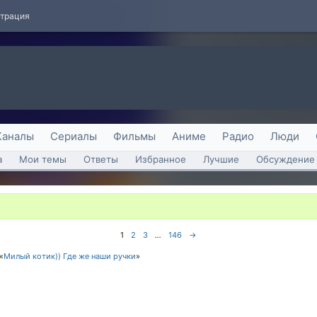
страция
Каналы
Сериалы
Фильмы
Аниме
Радио
Люди
а
Мои темы
Ответы
Избранное
Лучшие
Обсуждение 
1
2
3
...
146
→
«
Милый котик)) Где же наши ручки
»