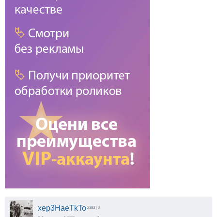
xep3HaeTkTo
2383
| 0