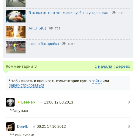
Это все от того что хозяин уё6а. я уверяю вас.
908
АЛЕНЬ(С)
753
в попе батарейка
1057
Комментарии
3
с начала
|
дерево
Чтобы писать и оценивать комментарии нужно
войти
или
зарегистрироваться
★
BeeReR
13:06 12.03.2013
0
○
***ануться
Den4b
00:21 17.10.2012
0
○
*** они дураки