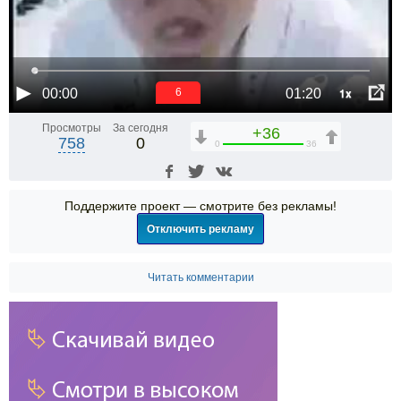
1x
00:00
01:20
5
Просмотры
За сегодня
+36
758
0
0
36
Поддержите проект — смотрите без рекламы!
Отключить рекламу
Читать комментарии