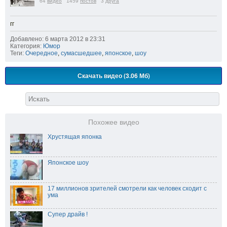
64
видео
1459
постов
3
друга
гг
Добавлено: 6 марта 2012 в 23:31
Категория:
Юмор
Теги:
Очередное
,
сумасшедшее
,
японское
,
шоу
Скачать видео (3.06 Мб)
Похожее видео
Хрустящая японка
Японское шоу
17 миллионов зрителей смотрели как человек сходит с
ума
Супер драйв !