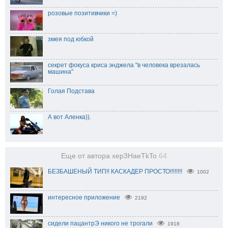
розовые позитивчики =)
змея под юбкой
секрет фокуса криса энджела "в человека врезалась
машина"
Голая Подстава
А вот Аленка)).
Еще от автора xep3HaeTkTo
64
БЕЗБАШЕНЫЙ ТИП!! КАСКАДЕР ПРОСТО!!!!!!!!
1002
интересное приложение
2192
сидели пацантрЭ никого не трогали
1918