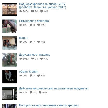
Подборка фейлов за январь 2012
(podborka_feilov_za_yanvar_2012)
1404
14
+44
10:17
Смышленая лошадка
422
3
+28
01:03
фанат
993
7
+51
00:12
Дедушка моет машину
1053
34
+39
01:27
обман зрения
202
7
+21
03:44
Действие микроволновки на различные предметы
731
14
+29
01:20
На город наших союзников напали враги(с)