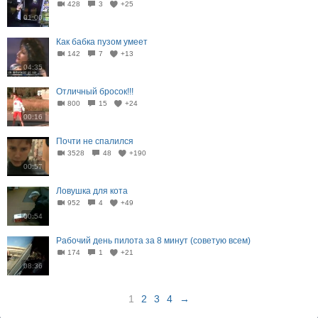
428
3
+25
01:00
Как бабка пузом умеет
142
7
+13
04:35
Отличный бросок!!!
800
15
+24
00:16
Почти не спалился
3528
48
+190
00:57
Ловушка для кота
952
4
+49
00:54
Рабочий день пилота за 8 минут (советую всем)
174
1
+21
08:36
1
2
3
4
→