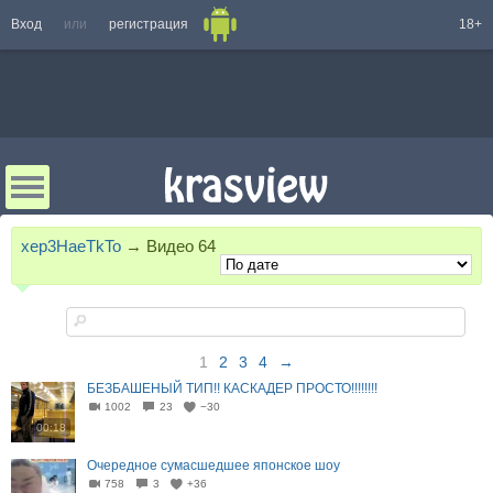
Вход
или
регистрация
18+
xep3HaeTkTo
→
Видео
64
1
2
3
4
→
БЕЗБАШЕНЫЙ ТИП!! КАСКАДЕР ПРОСТО!!!!!!!!
1002
23
−30
00:18
Очередное сумасшедшее японское шоу
758
3
+36