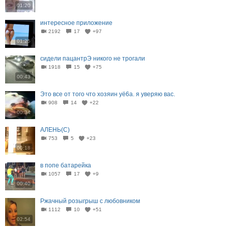
01:20
интересное приложение
2192
17
+97
01:25
сидели пацантрЭ никого не трогали
1918
15
+75
00:43
Это все от того что хозяин уё6а. я уверяю вас.
908
14
+22
00:34
АЛЕНЬ(С)
753
5
+23
00:18
в попе батарейка
1057
17
+9
00:40
Ржачный розыгрыш с любовником
1112
10
+51
02:54