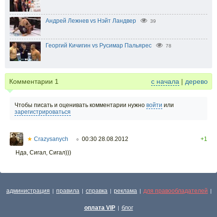
Андрей Лежнев vs Нэйт Ландвер
39
Георгий Кичигин vs Русимар Пальярес
78
Комментарии
1
с начала
|
дерево
Чтобы писать и оценивать комментарии нужно
войти
или
зарегистрироваться
★
Crazysanych
00:30 28.08.2012
+1
○
Нда, Сигал, Сигал)))
администрация
правила
справка
реклама
для правообладателей
|
|
|
|
|
оплата VIP
блог
|