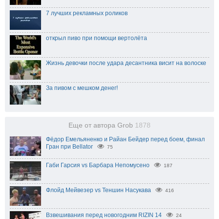
7 лучших рекламных роликов
открыл пиво при помощи вертолёта
Жизнь девочки после удара десантника висит на волоске
За пивом с мешком денег!
Еще от автора Grob
1878
Фёдор Емельяненко и Райан Бейдер перед боем, финал
Гран при Bellator
75
Габи Гарсия vs Барбара Непомусено
187
Флойд Мейвезер vs Теншин Насукава
416
Взвешивания перед новогодним RIZIN 14
24