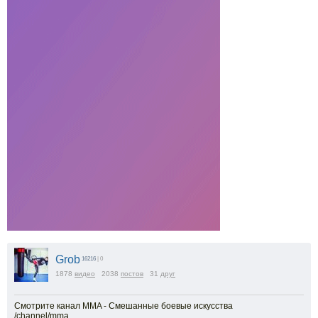
Grob
16216
| 0
1878
видео
2038
постов
31
друг
Смотрите канал MMA - Смешанные боевые искусства
/channel/mma