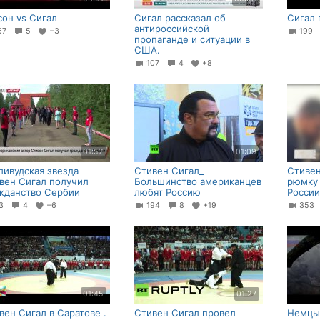
сон vs Сигал
Сигал рассказал об
Сигал 
антироссийской
67
5
−3
199
пропаганде и ситуации в
США.
107
4
+8
01:52
01:09
ливудская звезда
Стивен Сигал_
Стивен
вен Сигал получил
Большинство американцев
рюмку 
жданство Сербии
любят Россию
России
53
4
+6
194
8
+19
35
01:45
01:27
вен Сигал в Саратове .
Стивен Сигал провел
Немцы