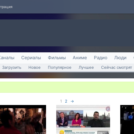
страция
Каналы
Сериалы
Фильмы
Аниме
Радио
Люди
Загрузить
Новое
Популярное
Лучшее
Сейчас смотрят
1
2
→
03:41
09:56