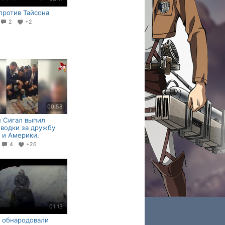
против Тайсона
2
+2
00:58
 Сигал выпил
водки за дружбу
 и Америки.
3
4
+26
01:13
 обнародовали