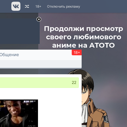
18+
Отключить рекламу
18+
Общение
22
03:11