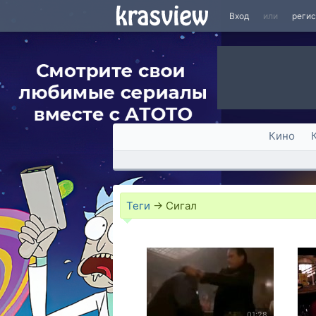
Вход
или
реги
Кино
Теги
→
Сигал
01:28