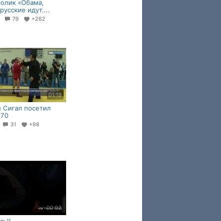
олик «Обама,
русские идут....
7
79
+262
01:19
 Сигал посетил
 70
1
31
+98
00:02