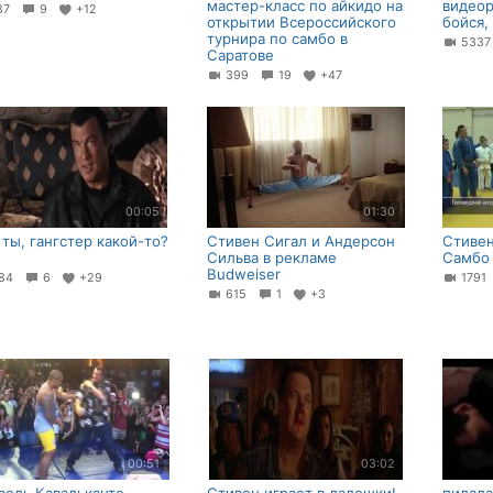
мастер-класс по айкидо на
видеор
87
9
+12
открытии Всероссийского
бойся, 
турнира по самбо в
533
Саратове
399
19
+47
00:05
01:30
 ты, гангстер какой-то?
Стивен Сигал и Андерсон
Стивен
Сильва в рекламе
Самбо
Budweiser
84
6
+29
179
615
1
+3
00:51
03:02