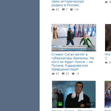
свою историческую
1
родину в Россию.
62
7
+14
03:11
Стивен Сигал метит в
Что
губернаторы Аризоны. На
:)
кого он будет похож – на
5
Путина, Кадырова или
Шварценеггера?
97
32
−5
03:47