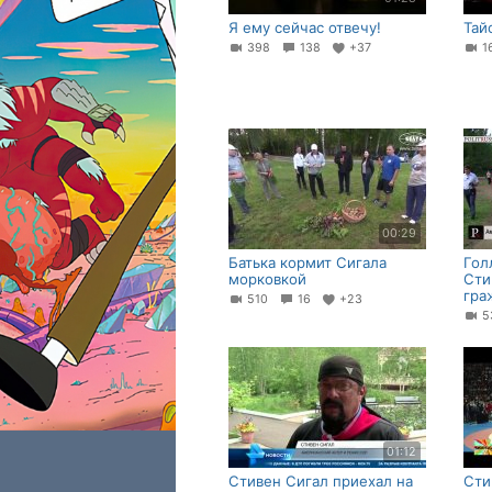
Я ему сейчас отвечу!
Тай
398
138
+37
1
00:29
Батька кормит Сигала
Гол
морковкой
Сти
гра
510
16
+23
01:12
Стивен Сигал приехал на
Сти