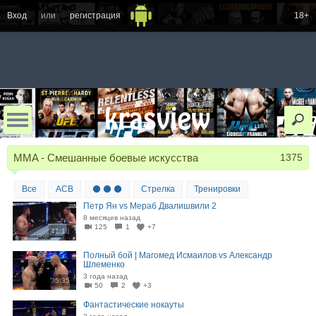
Вход
или
регистрация
18+
MMA - Смешанные боевые искусства
1375
Все
ACB
⚫ ⚫ ⚫
Стрелка
Тренировки
Петр Ян vs Мераб Двалишвили 2
8 месяцев назад
125
1
+7
41:18
Полный бой | Магомед Исмаилов vs Александр
Шлеменко
3 года назад
35:35
50
2
+3
Фантастические нокауты