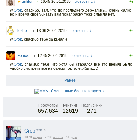
★
unlifer
16:45 26.01.2019
в ответ на ↓
+3
•
@
Grob
,
спасибо, вам, что до последнего держались... очень жалко,
но и время своё убивать вам понапрасну тоже смысла нет.
leshei
13:06 26.01.2019
в ответ на ↓
+2
○
@
Grob
,
спасибо тебе за канал))
Fenixx
12:45 26.01.2019
в ответ на ↓
+2
○
@
Grob
,
спасибо тебе, что хотя бы старался всё это время! Было
удобно смотреть всё на одном портале. Жаль... :(
Ранее
Просмотры
Рейтинг
Подписчики
657,634
12619
271
Grob
16216
| 0
1878
видео
2038
постов
31
друг