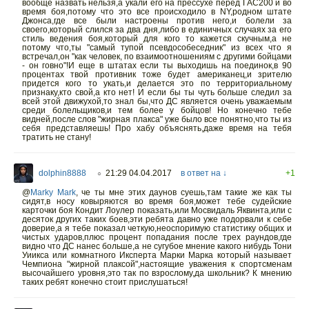
вообще назвать нельзя,а укали его на прессухе перед ГАС200 и во
время боя,потому что это все происходило в NY,родном штате
Джонса,где все были настроены против него,и болели за
своего,который слился за два дня,либо в единичных случаях за его
стиль ведения боя,который для кого то кажется скучным,а не
потому что,ты "самый тупой псевдособеседник" из всех что я
встречал,он "как человек, по взаимоотношениям с другими бойцами
- он говно"!И еще в штатах если ты выходишь на поединок,в 90
процентах твой противник тоже будет американец,и зрителю
придется кого то укать,и делается это по территориальному
признаку,кто свой,а кто нет! И если бы ты чуть больше следил за
всей этой движухой,то знал бы,что ДС является очень уважаемым
среди болельщиков,и тем более у бойцов! Но конечно тебе
видней,после слов "жирная плакса" уже было все понятно,что ты из
себя представляешь! Про хабу объяснять,даже время на тебя
тратить не стану!
dolphin8888
21:29 04.04.2017
в ответ на ↓
+1
○
@
Marky Mark
,
че ты мне этих даунов суешь,там такие же как ты
сидят,в носу ковыряются во время боя,может тебе судейские
карточки боя Кондит Лоулер показать,или Мосвидаль Яквинта,или с
десяток других таких боев,эти ребята давно уже подорвали к себе
доверие,а я тебе показал четкую,неоспоримую статистику общих и
чистых ударов,плюс процент попадания после трех раундов,где
видно что ДС нанес больше,а не сугубое мнение какого нибудь Тони
Уиикса или комнатного Иксперта Марки Марка который называет
Чемпиона "жирной плаксой",настоящие уважения к спортсменам
высочайшего уровня,это так по взрослому,да школьник? К мнению
таких ребят конечно стоит прислушаться!