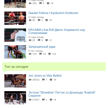
3 года назад
166
0
+8
08:50
Glaube Feitosa • Kyokushin Kickboxer
4 года назад
85
1
+8
05:08
ERA MMA | Как Рой Джонс Издевался над
Соперниками
4 года назад
41:42
20
0
+2
Запрещённый удар
5 лет назад
703
19
+10
00:13
Топ за сегодня
Jon Jones vs Vitor Belfort
28542
7
+8
38:54
Энтони "Showtime" Петтис vs Дональда "Ковбой"
Серроне
27937
1
+8
07:30