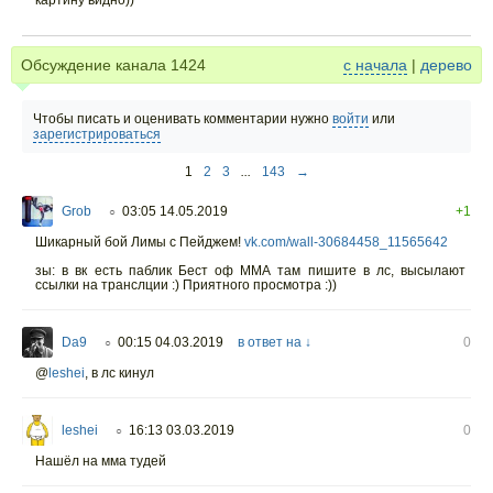
картину видно))
Обсуждение канала
1424
с начала
|
дерево
Чтобы писать и оценивать комментарии нужно
войти
или
зарегистрироваться
1
2
3
...
143
→
Grob
03:05 14.05.2019
+1
○
Шикарный бой Лимы с Пейджем!
vk.com/wall-30684458_11565642
зы: в вк есть паблик Бест оф ММА там пишите в лс, высылают
ссылки на транслции :) Приятного просмотра :))
Da9
00:15 04.03.2019
в ответ на ↓
0
○
@
leshei
,
в лс кинул
leshei
16:13 03.03.2019
0
○
Нашёл на мма тудей