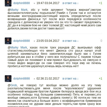
dolphin8888
19:47 03.04.2017
в ответ на ↓
+1
○
@
Marky Mark
,
збс у тебя аргумент "плакса жирная",смотрю
высокоинтеллектуалы подъехали! Рамбл с Гусем так и останутся
вечными контендорами,настоящий король определиться после
возвращения Джонса,и тут после всех передряг,в особенности
скандала с допингом,я не уверен что он что то сможет предложить
ДС,да и в первом бою не смог толком! ДС настоящий чемп,всего сам
добился,своим потом достиг таких высот!
dolphin8888
23:05 03.04.2017
в ответ на ↓
0
○
@
Marky Mark
,
хахах после трех раундов ДС выигрывал офф
статистика,пообещал что кинет Джонса сто раз,и начал этой
шляпой заниматься,и бенз закончился,надо было как с Гусем
рубиться,как раз в стойке у него все получалось! С пауком только
самый даун не понимает в чем прикол был,доказать не смогу,но я
точно видео видел,где он сам говорил что паук ему не печень
пробил,а ногтем царапнул,хочешь верь хочешь нет!
dolphin8888
02:36 21.02.2017
в ответ на ↓
+1
○
@
Grob
,
не говори) тут вообще можно долго на эту тему
разглагольствовать,для меня после "королевского" удушения
подмышкой младшим братом Адамом белоруса вроде,все бои их,а
особенно победы под большим сомнением)) Пять кг перевес,это
вообще смешно,хотя Бутенко дофига гоняет,с 90 почти,но тем не
менее,так спалиться,а больше всего с коэффициентов букмекеров
посмеялся,они не дураки свои деньги терять,там прям сразу всю