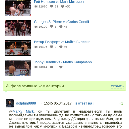
Рой Нельсон vs Мэтт Митрион
22676
23
+55
08:11
Georges St-Pierre vs Carlos Condit
19199
3
+8
53:26
Витор Белфорт vs Майкл Биспинг
16426
8
+6
09:05
Johny Hendricks - Martin Kampmann
13844
0
0
04:57
Информативные комментарии
скрыть
dolphin8888
15:45 05.04.2017
в ответ на ↓
+1
○
@
Marky Mark
,
ой ты дилетант в квадрате,если ты ноль
полный,зачем ты умничаешь где не компетентен,с такими нублами
мне еще не приходилось общаться,у ДС один срач только был,это с
Джонсом,который продолжается уже давно и является правдой,а
не вымыслом как у многих,и с Бедером немного,трештокером его