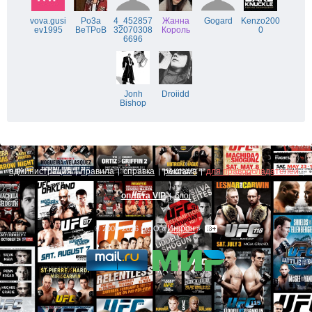
vova.gusi
Po3a
4_452857
Жанна
Gogard
Kenzo200
ev1995
BeTPoB
32070308
Король
0
6696
Jonh
Droiidd
Bishop
администрация
правила
справка
реклама
для правообладателей
|
|
|
|
|
оплата VIP
блог
|
Инфон
© 2008-2026 ООО «
»