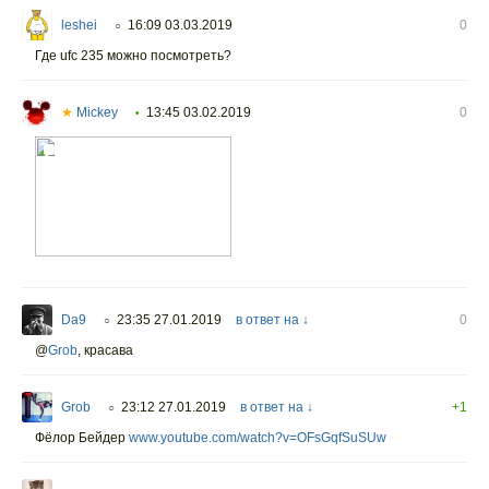
leshei
16:09 03.03.2019
0
○
Где ufc 235 можно посмотреть?
★
Mickey
13:45 03.02.2019
0
•
Da9
23:35 27.01.2019
в ответ на ↓
0
○
@
Grob
,
красава
Grob
23:12 27.01.2019
в ответ на ↓
+1
○
Фёлор Бейдер
www.youtube.com/watch?v=OFsGqfSuSUw