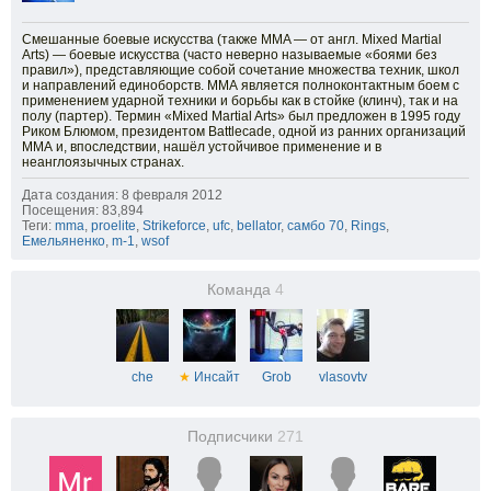
Смешанные боевые искусства (также MMA — от англ. Mixed Martial
Arts) — боевые искусства (часто неверно называемые «боями без
правил»), представляющие собой сочетание множества техник, школ
и направлений единоборств. ММА является полноконтактным боем с
применением ударной техники и борьбы как в стойке (клинч), так и на
полу (партер). Термин «Mixed Martial Arts» был предложен в 1995 году
Риком Блюмом, президентом Battlecade, одной из ранних организаций
ММА и, впоследствии, нашёл устойчивое применение и в
неанглоязычных странах.
Дата создания: 8 февраля 2012
Посещения: 83,894
Теги:
mma
,
proelite
,
Strikeforce
,
ufc
,
bellator
,
самбо 70
,
Rings
,
Емельяненко
,
m-1
,
wsof
Команда
4
che
★
Инсайт
Grob
vlasovtv
Подписчики
271