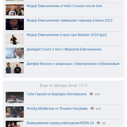
Фёдор Емельяненко и Чейл Соннен после боя
Федор Емельяненко завершает карьеру в июне 2012
Фёдор Емельяненко в гран при Bellator 2018 (рус)
Джайдип Сингх о бое с Фёдором Емельяненко.
Джефф Монсон о реваншах с Емельяненко и Маликовым
Еще от автора Grob
1878
Габи Гарсия vs Барбара Непомусено
187
Флойд Мейвезер vs Теншин Насукава
416
Взвешивания перед новогодним RIZIN 14
24