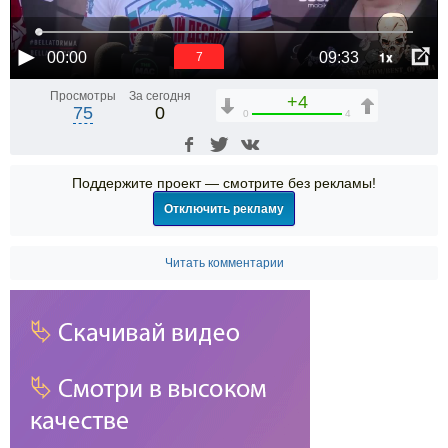
1x
00:00
09:33
6
Просмотры
За сегодня
+4
75
0
0
4
Поддержите проект — смотрите без рекламы!
Отключить рекламу
Читать комментарии