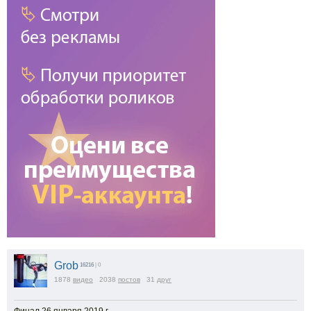
Grob
16216
| 0
1878
видео
2038
постов
31
друг