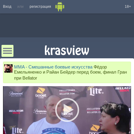
Вход
или
регистрация
18+
MMA - Смешанные боевые искусства
Фёдор
Емельяненко и Райан Бейдер перед боем, финал Гран
при Bellator