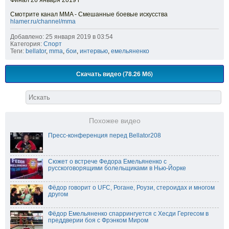
Финал 26 января 2019 г
Смотрите канал MMA - Смешанные боевые искусства
hlamer.ru/channel/mma
Добавлено: 25 января 2019 в 03:54
Категория:
Спорт
Теги:
bellator
,
mma
,
бои
,
интервью
,
емельяненко
Скачать видео (78.26 Мб)
Похожее видео
Пресс-конференция перед Bellator208
Сюжет о встрече Федора Емельяненко с
русскоговорящими болельщиками в Нью-Йорке
Фёдор говорит о UFC, Рогане, Роузи, стероидах и многом
другом
Фёдор Емельяненко спаррингуется с Хесди Гергесом в
преддверии боя с Фрэнком Миром