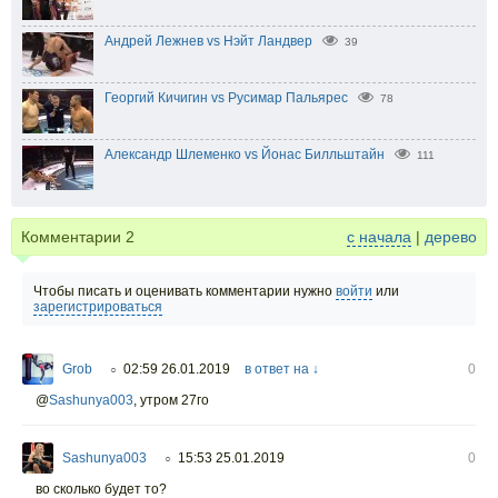
Андрей Лежнев vs Нэйт Ландвер
39
Георгий Кичигин vs Русимар Пальярес
78
Александр Шлеменко vs Йонас Билльштайн
111
Комментарии
2
с начала
|
дерево
Чтобы писать и оценивать комментарии нужно
войти
или
зарегистрироваться
Grob
02:59 26.01.2019
в ответ на ↓
0
○
@
Sashunya003
,
утром 27го
Sashunya003
15:53 25.01.2019
0
○
во сколько будет то?