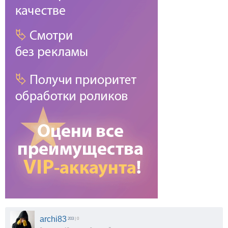
archi83
203
| 0