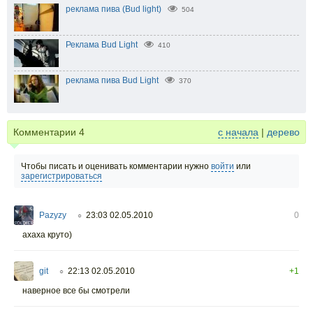
реклама пива (Bud light)
504
Реклама Bud Light
410
реклама пива Bud Light
370
Комментарии
4
с начала
|
дерево
Чтобы писать и оценивать комментарии нужно
войти
или
зарегистрироваться
Pazyzy
23:03 02.05.2010
0
○
ахаха круто)
git
22:13 02.05.2010
+1
○
наверное все бы смотрели