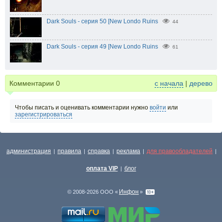
Dark Souls - серия 50 [New Londo Ruins
44
Dark Souls - серия 49 [New Londo Ruins
61
Комментарии
0
с начала
|
дерево
Чтобы писать и оценивать комментарии нужно
войти
или
зарегистрироваться
администрация
правила
справка
реклама
для правообладателей
|
|
|
|
|
оплата VIP
блог
|
Инфон
© 2008-2026 ООО «
»