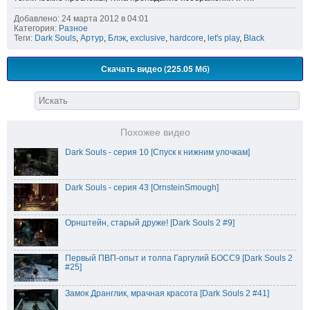
Добавлено: 24 марта 2012 в 04:01
Категория:
Разное
Теги:
Dark Souls
,
Артур
,
Блэк
,
exclusive
,
hardcore
,
let's play
,
Black
Скачать видео (225.05 Мб)
Похожее видео
Dark Souls - серия 10 [Спуск к нижним улочкам]
Dark Souls - серия 43 [OrnsteinSmough]
Орнштейн, старый друже! [Dark Souls 2 #9]
Первый ПВП-опыт и толпа Гаргулий БОСС9 [Dark Souls 2
#25]
Замок Дранглик, мрачная красота [Dark Souls 2 #41]