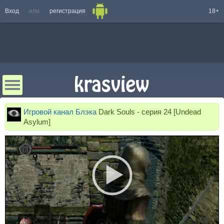
Вход
или
регистрация
18+
Игровой канал Блэка
Dark Souls - серия 24 [Undead
Asylum]