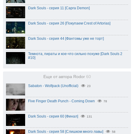
Dark Souls - серия 11 [Capra Demon]
Dark Souls - серия 26 [Покупаем Crest of Artorias]
Dark Souls - серия 44 [Фантомы уже не торт]
Темнота, пираты и кое-что сильно похуже [Dark Souls 2
#10]
Еще от автора Rodor
60
Sabaton - Wolfpack (Unofficial)
23
Five Finger Death Punch - Coming Down
78
Dark Souls - серия 60 [Финал]
131
Dark Souls - серия 58 [Слишком много лавы]
58