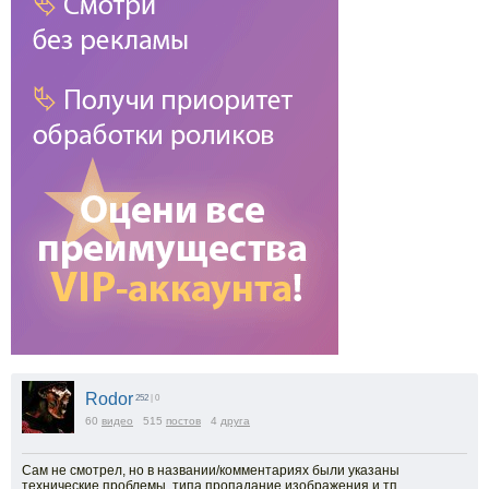
Rodor
252
| 0
60
видео
515
постов
4
друга
Сам не смотрел, но в названии/комментариях были указаны
технические проблемы, типа пропадание изображения и тп.