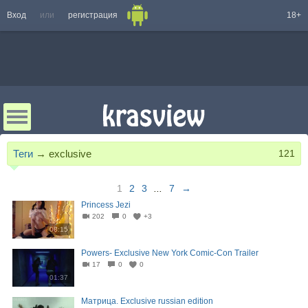
Вход
или
регистрация
18+
Теги
→
exclusive
121
1
2
3
...
7
→
Princess Jezi
202
0
+3
08:15
Powers- Exclusive New York Comic-Con Trailer
17
0
0
01:37
Матрица. Exclusive russian edition