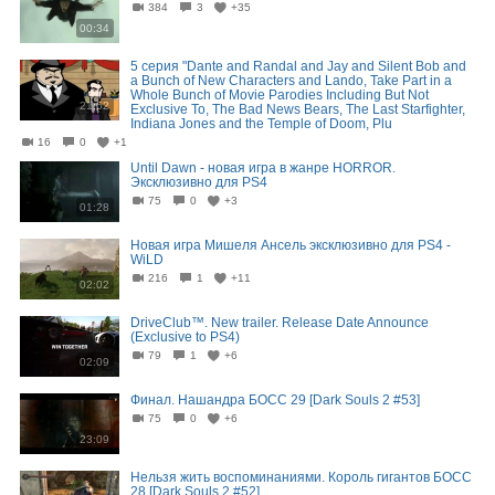
384
3
+35
00:34
5 серия "Dante and Randal and Jay and Silent Bob and
a Bunch of New Characters and Lando, Take Part in a
Whole Bunch of Movie Parodies Including But Not
21:52
Exclusive To, The Bad News Bears, The Last Starfighter,
Indiana Jones and the Temple of Doom, Plu
16
0
+1
Until Dawn - новая игра в жанре HORROR.
Эксклюзивно для PS4
75
0
+3
01:28
Новая игра Мишеля Ансель эксклюзивно для PS4 -
WiLD
216
1
+11
02:02
DriveClub™. New trailer. Release Date Announce
(Exclusive to PS4)
79
1
+6
02:09
Финал. Нашандра БОСС 29 [Dark Souls 2 #53]
75
0
+6
23:09
Нельзя жить воспоминаниями. Король гигантов БОСС
28 [Dark Souls 2 #52]