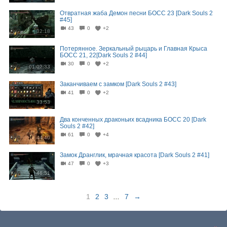
Отвратная жаба Демон песни БОСС 23 [Dark Souls 2
#45]
43
0
+2
32:18
Потерянное. Зеркальный рыцарь и Главная Крыса
БОСС 21, 22[Dark Souls 2 #44]
30
0
+2
01:02:33
Заканчиваем с замком [Dark Souls 2 #43]
41
0
+2
33:53
Два конченных драконьих всадника БОСС 20 [Dark
Souls 2 #42]
61
0
+4
44:40
Замок Дранглик, мрачная красота [Dark Souls 2 #41]
47
0
+3
46:51
1
2
3
...
7
→