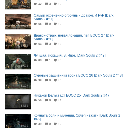
42
3
+2
46:20
Самый охрененно огромный дракон. И PvP [Dark
Souls 2 #51]
66
0
+2
49:28
Дракон-страж, новая локация, пвп БОСС 27 [Dark
Souls 2 #50]
64
3
+3
38:52
Лучшая. Локация. В. Игре. [Dark Souls 2 #49]
88
1
+5
39:21
Суровые защитники трона БОСС 26 [Dark Souls 2 #48]
39
0
+3
31:27
Никакой Вельстадт БОСС 25 [Dark Souls 2 #47]
56
0
+4
33:31
Комната боли и мучений. Склеп нежити [Dark Souls 2
#46]
39
0
+2
36:55