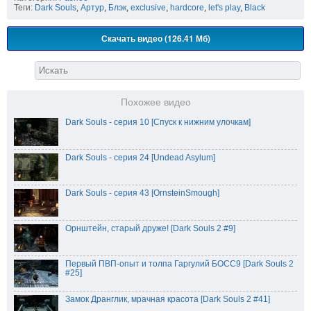
Теги:
Dark Souls
,
Артур
,
Блэк
,
exclusive
,
hardcore
,
let's play
,
Black
Скачать видео (126.41 Мб)
Похожее видео
Dark Souls - серия 10 [Спуск к нижним улочкам]
Dark Souls - серия 24 [Undead Asylum]
Dark Souls - серия 43 [OrnsteinSmough]
Орнштейн, старый друже! [Dark Souls 2 #9]
Первый ПВП-опыт и толпа Гаргулий БОСС9 [Dark Souls 2
#25]
Замок Дранглик, мрачная красота [Dark Souls 2 #41]