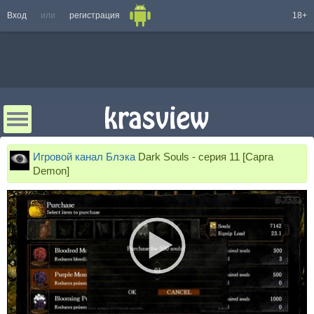
Вход
или
регистрация
18+
Игровой канал Блэка
Dark Souls - серия 11 [Capra
Demon]