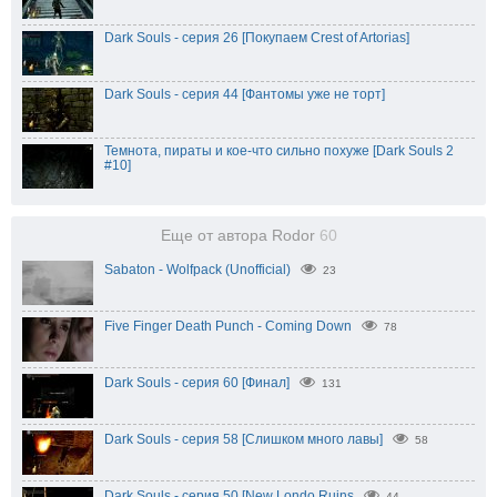
Dark Souls - серия 26 [Покупаем Crest of Artorias]
Dark Souls - серия 44 [Фантомы уже не торт]
Темнота, пираты и кое-что сильно похуже [Dark Souls 2
#10]
Еще от автора Rodor
60
Sabaton - Wolfpack (Unofficial)
23
Five Finger Death Punch - Coming Down
78
Dark Souls - серия 60 [Финал]
131
Dark Souls - серия 58 [Слишком много лавы]
58
Dark Souls - серия 50 [New Londo Ruins
44