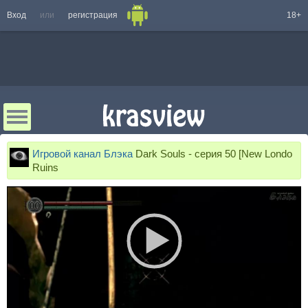
Вход
или
регистрация
18+
Игровой канал Блэка
Dark Souls - серия 50 [New Londo
Ruins