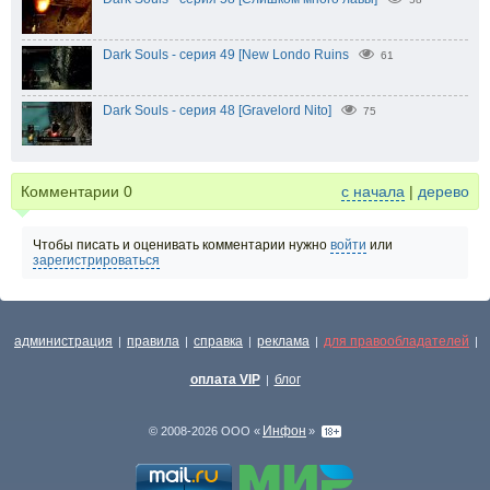
Dark Souls - серия 49 [New Londo Ruins
61
Dark Souls - серия 48 [Gravelord Nito]
75
Комментарии
0
с начала
|
дерево
Чтобы писать и оценивать комментарии нужно
войти
или
зарегистрироваться
администрация
правила
справка
реклама
для правообладателей
|
|
|
|
|
оплата VIP
блог
|
Инфон
© 2008-2026 ООО «
»