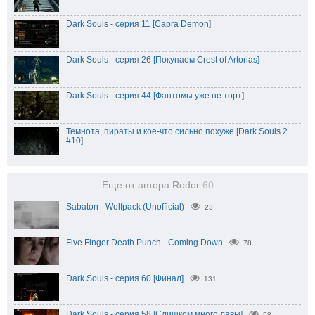
Dark Souls - серия 11 [Capra Demon]
Dark Souls - серия 26 [Покупаем Crest of Artorias]
Dark Souls - серия 44 [Фантомы уже не торт]
Темнота, пираты и кое-что сильно похуже [Dark Souls 2
#10]
Еще от автора Rodor
60
Sabaton - Wolfpack (Unofficial)
23
Five Finger Death Punch - Coming Down
78
Dark Souls - серия 60 [Финал]
131
Dark Souls - серия 58 [Слишком много лавы]
58