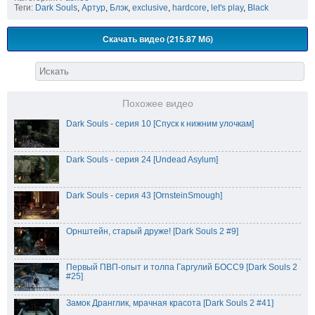
Теги:
Dark Souls
,
Артур
,
Блэк
,
exclusive
,
hardcore
,
let's play
,
Black
Скачать видео (215.87 Мб)
Похожее видео
Dark Souls - серия 10 [Спуск к нижним улочкам]
Dark Souls - серия 24 [Undead Asylum]
Dark Souls - серия 43 [OrnsteinSmough]
Орнштейн, старый друже! [Dark Souls 2 #9]
Первый ПВП-опыт и толпа Гаргулий БОСС9 [Dark Souls 2
#25]
Замок Дранглик, мрачная красота [Dark Souls 2 #41]