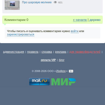
Про шаровую молнию
821
Комментарии
0
с начала
|
дерево
Чтобы писать и оценивать комментарии нужно
войти
или
зарегистрироваться
администрация
правила
справка
реклама
для правообладателей
|
|
|
|
|
оплата VIP
блог
|
Инфон
© 2008-2026 ООО «
»