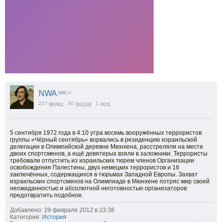
NWA
2202
| 0
217
видео
40
постов
1
друг
5 сентября 1972 года в 4:10 утра восемь вооружённых террористов
группы «Чёрный сентябрь» ворвались в резиденцию израильской
делегации в Олимпийской деревне Мюнхена, расстреляли на месте
двоих спортсменов, а ещё девятерых взяли в заложники. Террористы
требовали отпустить из израильских тюрем членов Организации
освобождения Палестины, двух немецких террористов и 16
заключённых, содержащихся в тюрьмах Западной Европы. Захват
израильских спортсменов на Олимпиаде в Мюнхене потряс мир своей
неожиданностью и абсолютной неготовностью организаторов
предотвратить подобное.
Добавлено: 29 февраля 2012 в 23:38
Категория:
История