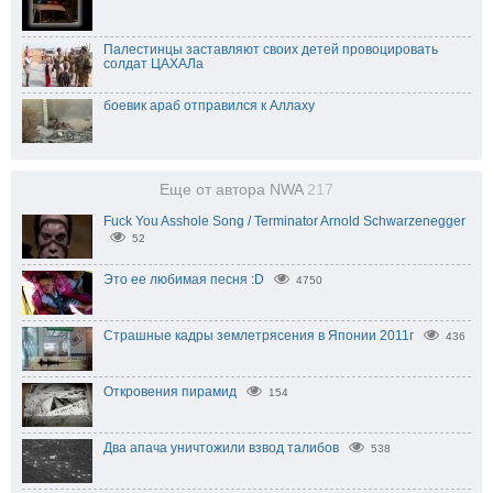
Палестинцы заставляют своих детей провоцировать
солдат ЦАХАЛа
боевик араб отправился к Аллаху
Еще от автора NWA
217
Fuck You Asshole Song / Terminator Arnold Schwarzenegger
52
Это ее любимая песня :D
4750
Страшные кадры землетрясения в Японии 2011г
436
Откровения пирамид
154
Два апача уничтожили взвод талибов
538