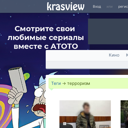
Вход
или
реги
Кино
Теги
→
терроризм
01:40