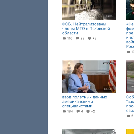
03:10
ФСБ. Нейтрализованы
«Фе
члены МТО в Псковской
фем
области
пре
инс
116
22
+8
вой
Рос
00:40
ввод полетных данных
Соб
американскими
"за
специалистами
про
озо
184
4
+2