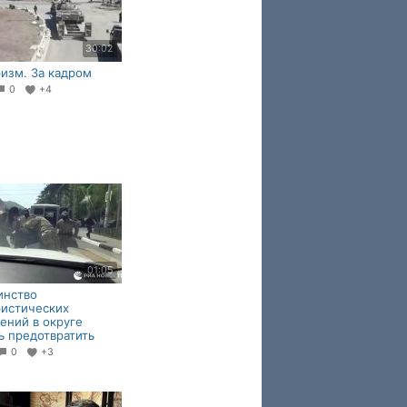
30:02
изм. За кадром
0
+4
01:05
инство
истических
ений в округе
ь предотвратить
0
+3