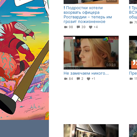
❗️ Подростки хотели
❗️ 
взорвать офицера
ВСУ
Росгвардии – теперь им
общ
грозит пожизненное
98
39
+4
03:28
Не замечаем никого...
Пре
84
2
+1
1