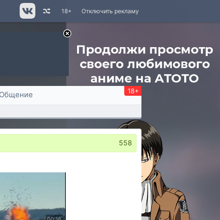
18+
Отключить рекламу
18+
Общение
558
00:16