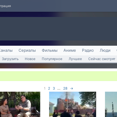
страция
Каналы
Сериалы
Фильмы
Аниме
Радио
Люди
Загрузить
Новое
Популярное
Лучшее
Сейчас смотрят
1
2
3
...
28
→
00:55
00:05