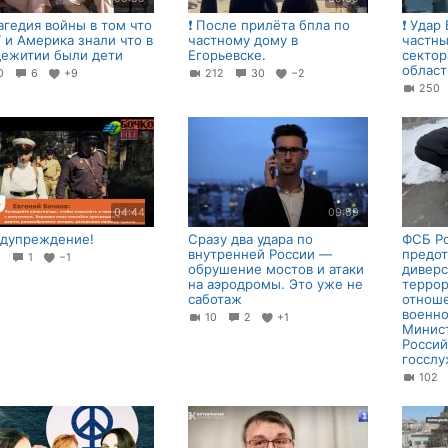
Трагедия войны в том что
❗️ После прилёта бпла по
❗️ Уда
 и Америка знали что в
частному дому в
частн
ежитии были дети
Егорьевске.
сектор
област
70
6
+9
212
30
−2
25
04:44
09:59
дупреждение!
Сразу два удара по
ФСБ Р
внутренней России —
предо
1
1
−1
обрушение мостов и атаки
диверс
на аэродромы. Это уже не
террор
саботаж
отнош
военн
10
2
+1
Минис
Россий
госсл
102