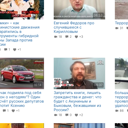
32:16
06:53
мки» – как
Евгений Федоров про
Террор
инистские движения
случившееся с
31
вратились в
Кирилловым
трументы гибридной
18
2
+3
ны Запада против
сии
13
1
+1
16:14
06:37
чак подмяла под себя
Запретить книги, лишить
больш
кон о негодяях"? Один
гражданства и денег: что
террор
счёт русских депутатов
будет с Акуниным и
проявл
лотит Ксению
Быковым, бежавшими из
удалос
России?
6
1
+1
86
18
0
+2