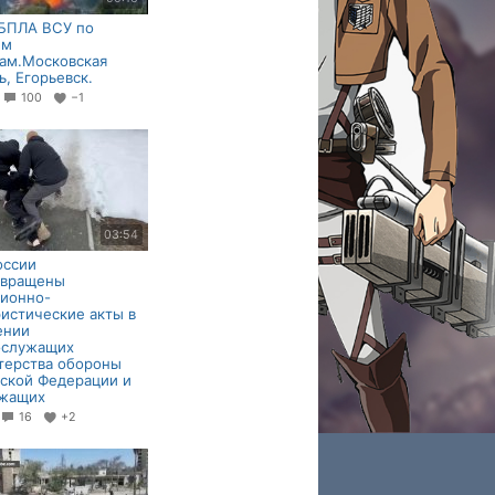
р БПЛА ВСУ по
ым
ам.Московская
ь, Егорьевск.
0
100
−1
03:54
оссии
твращены
ионно-
истические акты в
ении
ослужащих
терства обороны
ской Федерации и
ужащих
16
+2