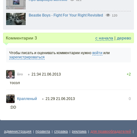
Beastie Boys - Fight For Your Right Revisited
120
Комментарии
3
с начала
|
дерево
Чтобы писать и оценивать комментарии нужно
войти
или
зарегистрироваться
Вго
21:34 21.06.2013
+2
○
тосол
Крапленый
21:29 21.06.2013
0
○
:DD
администрация
правила
справка
реклама
для правообладателей
|
|
|
|
|