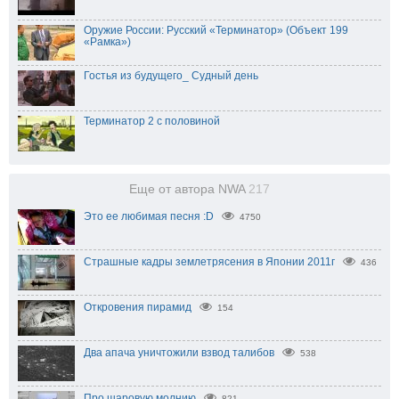
Оружие России: Русский «Терминатор» (Объект 199
«Рамка»)
Гостья из будущего_ Судный день
Терминатор 2 с половиной
Еще от автора NWA
217
Это ее любимая песня :D
4750
Страшные кадры землетрясения в Японии 2011г
436
Откровения пирамид
154
Два апача уничтожили взвод талибов
538
Про шаровую молнию
821