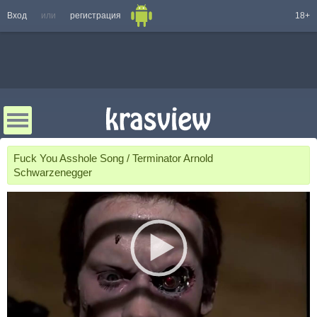
Вход
или
регистрация
18+
Fuck You Asshole Song / Terminator Arnold
Schwarzenegger