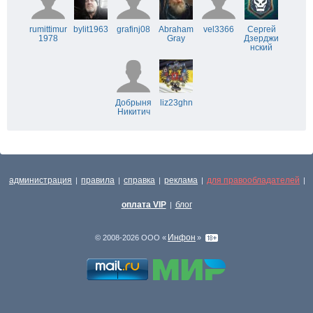
rumittimur
bylit1963
grafinj08
Abraham
vel3366
Сергей
1978
Gray
Дзерджи
нский
Добрыня
liz23ghn
Никитич
администрация
правила
справка
реклама
для правообладателей
|
|
|
|
|
оплата VIP
блог
|
Инфон
© 2008-2026 ООО «
»