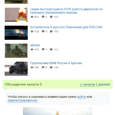
10:01
самая быстрая ракета 53Т6 работа двигателя по
принципу управляемого взрыва.
601
4
+43
02:49
Истребитель 6 шестого Поколения для РОССИИ
533
6
+53
02:03
Шилка
432
2
+11
05:45
Группировка ВМФ России в Арктике
296
8
+39
03:28
Обсуждение канала
0
с начала
|
дерево
Чтобы писать и оценивать комментарии нужно
войти
или
зарегистрироваться