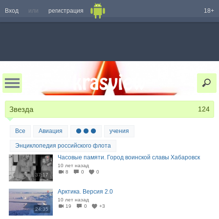
Вход
или
регистрация
18+
Звезда
124
Все
Авиация
⚫ ⚫ ⚫
учения
Энциклопедия российского флота
Часовые памяти. Город воинской славы Хабаровск
10 лет назад
8
0
0
37:17
Арктика. Версия 2.0
10 лет назад
19
0
+3
24:35