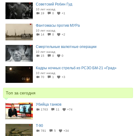
Советский Робин Гуд
10 лет назад
19
0
+1
38:13
Фантомасы против МУРа
10 лет назад
14
0
+2
38:10
Смертельные валютные операции
10 лет назад
15
0
0
37:56
Кадры ночных стрельб из РСЗО БМ-21 «Град»
10 лет назад
70
1
+3
01:54
Топ за сегодня
Убийца танков
1763
11
+74
05:15
T-90
781
5
+34