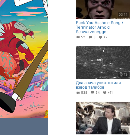
03:14
Fuck You Asshole Song /
Terminator Arnold
Schwarzenegger
52
3
+2
15:18
Два апача уничтожили
взвод талибов
538
34
+11
43:13