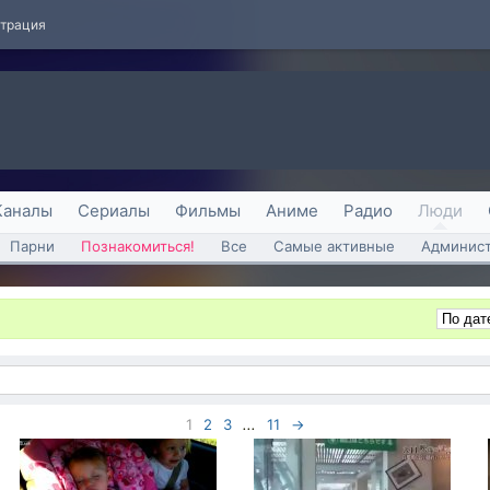
страция
Каналы
Сериалы
Фильмы
Аниме
Радио
Люди
Парни
Познакомиться!
Все
Самые активные
Админист
1
2
3
...
11
→