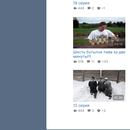
19 серия
449
0
+1
03:19
Шесть бутылок пива за две
минуты!!!
518
11
+33
42:36
12 серия
444
0
+3