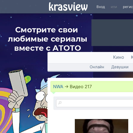
Вход
или
реги
Кино
Онлайн
Девушки
NWA
→
Видео
217