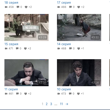
18 серия
17 серия
458
0
+2
466
0
+2
43:29
43:32
15 серия
14 серия
471
0
+2
468
0
+1
43:20
42:26
11 серия
10 серия
461
0
+2
473
0
+1
1
2
3
...
11
→