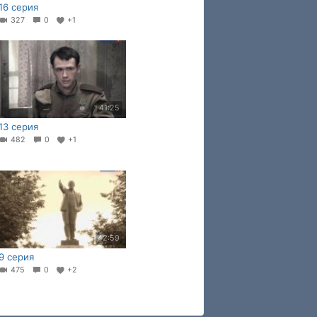
16 серия
327
0
+1
41:25
13 серия
482
0
+1
42:59
9 серия
475
0
+2