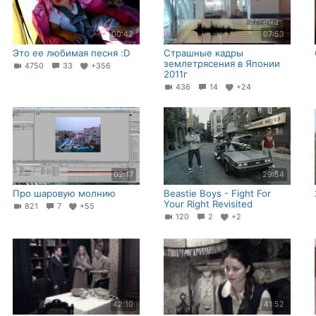
00:42
07:53
Это ее любимая песня :D
Страшные кадры
землетрясения в Японии
4750
33
+356
2011г
436
14
+24
02:17
29:54
Про шаровую молнию
Beastie Boys - Fight For
Your Right Revisited
821
7
+55
120
2
+2
42:10
41:52