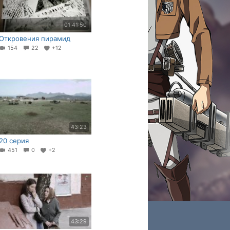
01:41:50
Откровения пирамид
154
22
+12
43:23
20 серия
451
0
+2
43:29