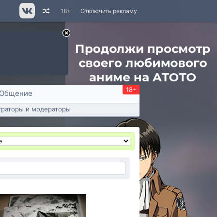
18+
Отключить рекламу
18+
Общение
раторы и модераторы