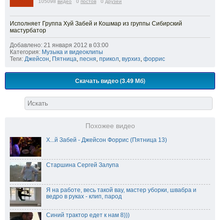
105098
видео
0
постов
0
друзей
Исполняет Группа Хуй Забей и Кошмар из группы Сибирский
мастурбатор
Добавлено: 21 января 2012 в 03:00
Категория:
Музыка и видеоклипы
Теги:
Джейсон
,
Пятница
,
песня
,
прикол
,
вурхиз
,
форрис
Скачать видео (3.49 Мб)
Похожее видео
Х...й Забей - Джейсон Форрис (Пятница 13)
Старшина Сергей Залупа
Я на работе, весь такой вау, мастер уборки, швабра и
ведро в руках - клип, парод
Синий трактор едет к нам 8)))