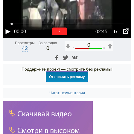
1x
00:00
02:45
6
Просмотры
За сегодня
0
42
0
0
0
Поддержите проект — смотрите без рекламы!
Отключить рекламу
Читать комментарии