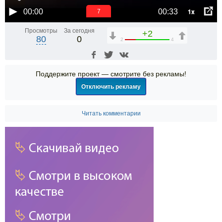
1x
00:00
00:33
7
Просмотры
За сегодня
+2
80
0
2
4
Поддержите проект — смотрите без рекламы!
Отключить рекламу
Читать комментарии