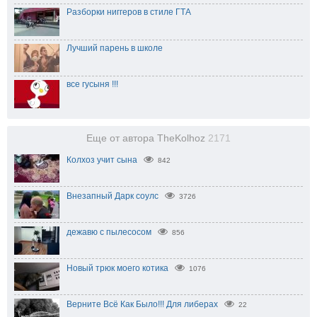
Разборки ниггеров в стиле ГТА
Лучший парень в школе
все гусыня !!!
Еще от автора TheKolhoz
2171
Колхоз учит сына
842
Внезапный Дарк соулс
3726
дежавю с пылесосом
856
Новый трюк моего котика
1076
Верните Всё Как Было!!! Для либерах
22