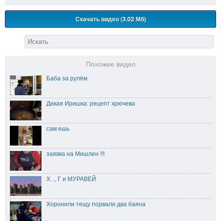
Скачать видео (3.02 Мб)
Похожее видео
Баба за рулём
Дикая Иришка: рецепт хрючева
сам ешь
заявка на Мишлен !!!
Х..., Г и МУРАВЕЙ
Хоронили тещу порвали два баяна