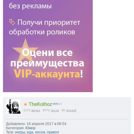
★
TheKolhoz
64061
| 0
2171
видео
9772
поста
60
друзей
Добавлено: 16 апреля 2017 в 06:54
Категория:
Юмор
Теги:
негры
,
еда
,
песня
,
прикол