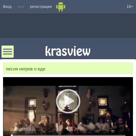
Вход
или
регистрация
18+
песня негров о еде