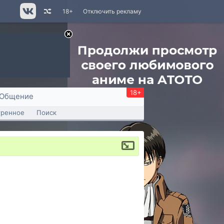
18+
Отключить рекламу
18+
Общение
тренное
Поиск