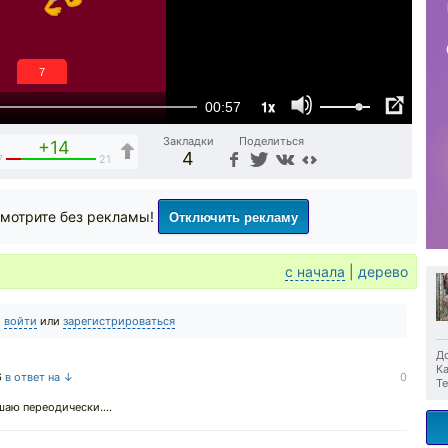
6
1x
00:57
Закладки
Поделиться
+14
4
7
21
Отключить рекламу
мотрите без рекламы!
с начала
|
дерево
о
войти
или
зарегистрироваться
До
Ка
6
в ответ на ↓
0
Те
шаю переодически....