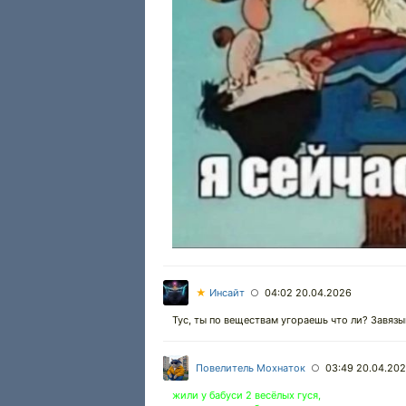
★
Инсайт
04:02 20.04.2026
○
Тус, ты по веществам угораешь что ли? Завязыв
Повелитель Мохнаток
03:49 20.04.20
○
жили у бабуси 2 весёлых гуся,