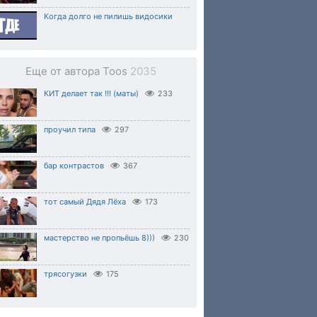
Когда долго не пилишь видосики
Еще от автора Toos
2035
КИТ делает так !!! (маты)
233
проучил типа
297
бар контрастов
367
тот самый Дядя Лёха
173
мастерство не пропьёшь 8)))
230
трясогузки
175