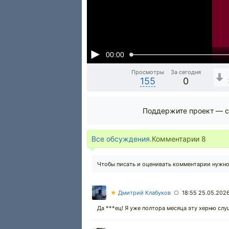
00:00
Просмотры
За сегодня
155
0
Поддержите проект — с
Все обсуждения.
Комментарии
8
Чтобы писать и оценивать комментарии нужн
★
Дмитрий Клабуков
18:55 25.05.202
○
Да ***ец! Я уже полтора месяца эту херню слу