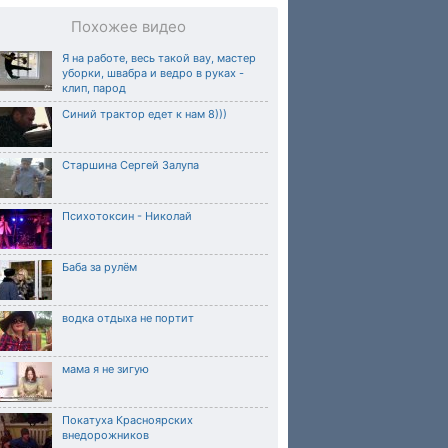
Похожее видео
Я на работе, весь такой вау, мастер
уборки, швабра и ведро в руках -
клип, парод
Синий трактор едет к нам 8)))
Старшина Сергей Залупа
Психотоксин - Николай
Баба за рулём
водка отдыха не портит
мама я не зигую
Покатуха Красноярских
внедорожников