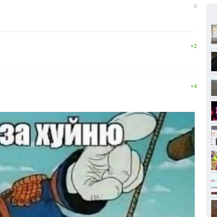
0
+2
+4