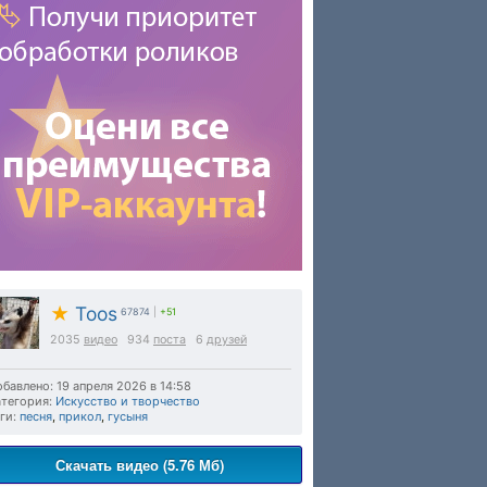
★
Toos
67874
|
+51
2035
видео
934
поста
6
друзей
бавлено: 19 апреля 2026 в 14:58
тегория:
Искусство и творчество
ги:
песня
,
прикол
,
гусыня
Скачать видео (5.76 Мб)