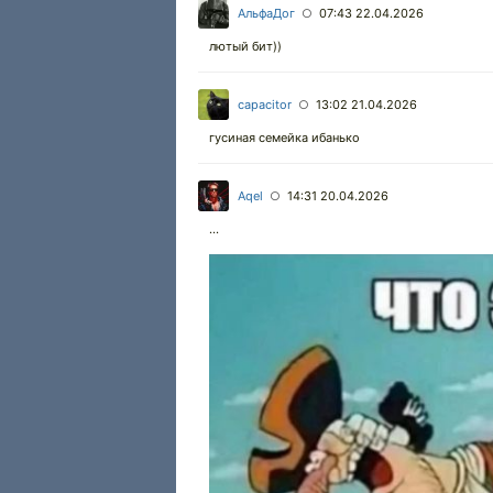
АльфаДог
07:43 22.04.2026
○
лютый бит))
capacitor
13:02 21.04.2026
○
гусиная семейка ибанько
Aqel
14:31 20.04.2026
○
...