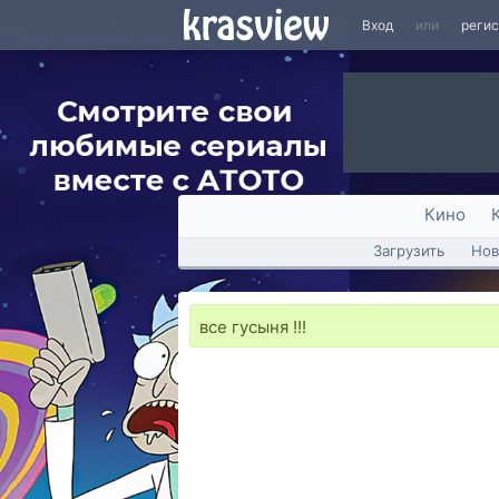
Вход
или
реги
Кино
Загрузить
Нов
все гусыня !!!