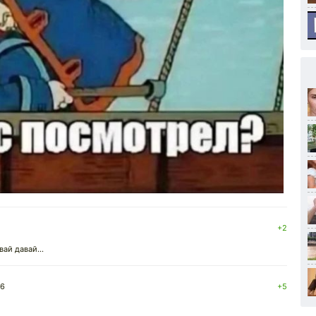
+2
ай давай...
26
+5