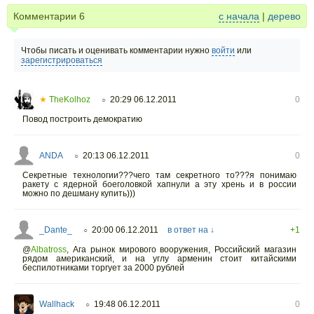
Комментарии
6
с начала
|
дерево
Чтобы писать и оценивать комментарии нужно
войти
или
зарегистрироваться
★
TheKolhoz
20:29 06.12.2011
0
○
Повод построить демократию
ANDA
20:13 06.12.2011
0
○
Секретные технологии???чего там секретного то???я понимаю
ракету с ядерной боеголовкой хапнули а эту хрень и в россии
можно по дешману купить)))
_Dante_
20:00 06.12.2011
в ответ на ↓
+1
○
@
Albatross
, Ага рынок мирового вооружения, Российский магазин
рядом американский, и на углу арменин стоит китайскими
беспилотниками торгует за 2000 рублей
Wallhack
19:48 06.12.2011
0
○