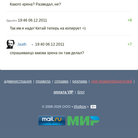
Какого хрена? Разведал, не?
19:46 06.12.2011
+9
Удалён
Так им и надо! Китай теперь на копирует =)
Jaath
19:40 06.12.2011
+7
○
спрашиваецо какова хрена он там делал?
администрация
правила
справка
реклама
для правообладателей
|
|
|
|
|
оплата VIP
блог
|
Инфон
© 2008-2026 ООО «
»