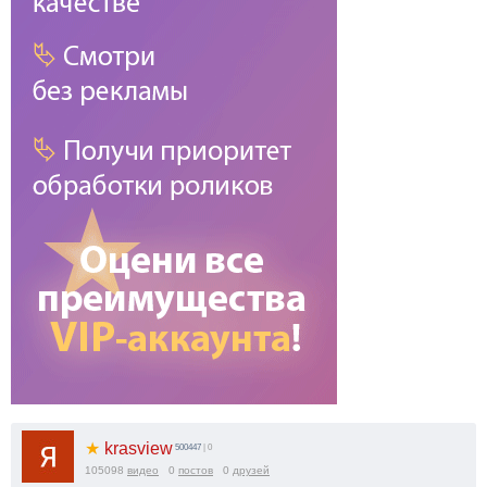
★
krasview
500447
| 0
105098
видео
0
постов
0
друзей