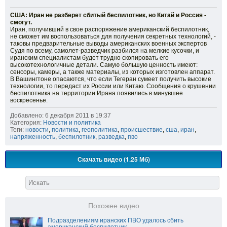
США: Иран не разберет сбитый беспилотник, но Китай и Россия -
смогут.
Иран, получивший в свое распоряжение американский беспилотник,
не сможет им воспользоваться для получения секретных технологий, -
таковы предварительные выводы американских военных экспертов
Судя по всему, самолет-разведчик разбился на мелкие кусочки, и
иранским специалистам будет трудно скопировать его
высокотехнологичные детали. Самую большую ценность имеют:
сенсоры, камеры, а также материалы, из которых изготовлен аппарат.
В Вашингтоне опасаются, что если Тегеран сумеет получить высокие
технологии, то передаст их России или Китаю. Сообщения о крушении
беспилотника на территории Ирана появились в минувшее
воскресенье.
Добавлено: 6 декабря 2011 в 19:37
Категория:
Новости и политика
Теги:
новости
,
политика
,
геополитика
,
происшествие
,
сша
,
иран
,
напряженность
,
беспилотник
,
разведка
,
пво
Скачать видео (1.25 Мб)
Похожее видео
Подразделениям иранских ПВО удалось сбить