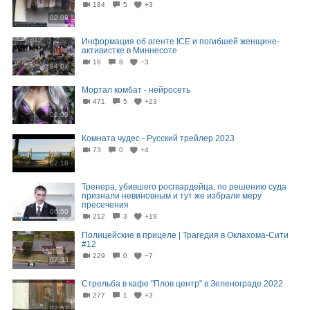
184
5
+3
02:09
Информация об агенте ICE и погибшей женщине-
активистке в Миннесоте
16
8
−3
24:07
Мортал комбат - нейросеть
471
5
+23
01:05
Комната чудес - Русский трейлер 2023
73
0
+4
02:18
Тренера, убившего росгвардейца, по решению суда
признали невиновным и тут же избрали меру
пресечения
06:50
212
3
+19
Полицейские в прицеле | Трагедия в Оклахома-Сити
#12
229
0
−7
07:33
Стрельба в кафе "Плов центр" в Зеленограде 2022
277
1
+3
02:57