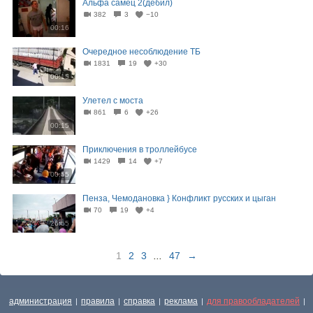
Альфа самец 2(дебил)
382
3
−10
00:16
Очередное несоблюдение ТБ
1831
19
+30
00:15
Улетел с моста
861
6
+26
00:15
Приключения в троллейбусе
1429
14
+7
00:55
Пенза, Чемодановка } Конфликт русских и цыган
70
19
+4
26:55
1
2
3
...
47
→
администрация
правила
справка
реклама
для правообладателей
|
|
|
|
|