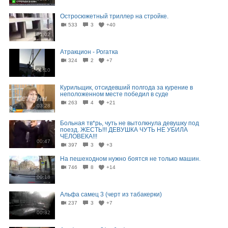
Остросюжетный триллер на стройке.
533
3
+40
01:02
Атракцион - Рогатка
324
2
+7
00:10
Курильщик, отсидевший полгода за курение в
неположенном месте победил в суде
263
4
+21
03:28
Больная тв*рь, чуть не вытолкнула девушку под
поезд. ЖЕСТЬ!!! ДЕВУШКА ЧУТЬ НЕ УБИЛА
ЧЕЛОВЕКА!!!
00:47
397
3
+3
На пешеходном нужно боятся не только машин.
746
8
+14
00:18
Альфа самец 3 (черт из табакерки)
237
3
+7
00:32