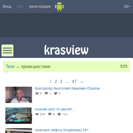
Вход
или
регистрация
18+
Теги
→
происшествие
929
1
2
3
...
47
→
Контактёр Анатолий Авакович Осипов
9
1
0
08:01
похоже кого то уволят ...
294
4
+14
00:32
опасные лифты (подборка) 18+