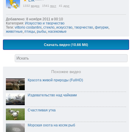
1332
видео
1541
пост
41
друг
Добавлено: 8 ноября 2011 в 00:10
Категория:
Искусство и творчество
Теги:
vittorio costantini
,
стекло
,
искусство
,
творчество
,
фигурки
,
животные
,
птицы
,
рыбы
,
насекомые
Скачать видео (10.66 Мб)
Похожее видео
Красота живой природы (FullHD)
Издевательство над чайками
Счастливая утка
Морская охота на косяк рыб