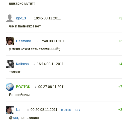
шикарно мутит!
igor13
19:45 08.11.2011
+3
○
чик и пальчиков нет
Dezmand
17:48 08.11.2011
+3
○
у меня козел есть стеклянный:)
Kalbasa
16:14 08.11.2011
+4
○
талант
BOCTOK
00:27 08.11.2011
+7
○
Волшебники.
kain
00:20 08.11.2011
в ответ на ↓
+3
○
@
wer
, не накопиш