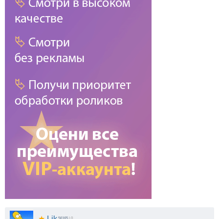
★
Lik
56165
| 0