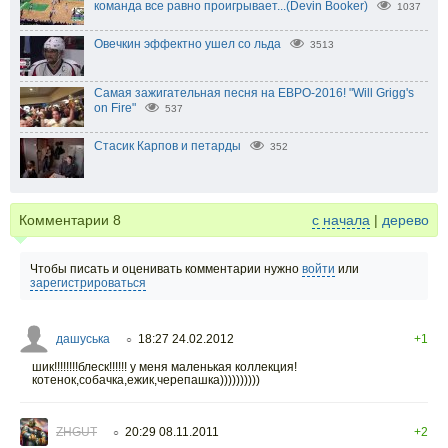
команда все равно проигрывает...(Devin Booker)
1037
Овечкин эффектно ушел со льда
3513
Самая зажигательная песня на ЕВРО-2016! "Will Grigg's
on Fire"
537
Стасик Карпов и петарды
352
Комментарии
8
с начала
|
дерево
Чтобы писать и оценивать комментарии нужно
войти
или
зарегистрироваться
дашуська
18:27 24.02.2012
+1
○
шик!!!!!!!!блеск!!!!!! у меня маленькая коллекция!
котенок,собачка,ежик,черепашка))))))))))
ZHGUT
20:29 08.11.2011
+2
○