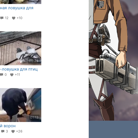
ная ловушка для
12
+10
00:34
-ловушка для птиц
0
+11
01:13
й ворон
6
3
+26