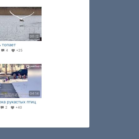
00:12
 топает
2
4
+25
04:14
ка рукастых птиц
2
+40