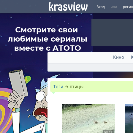
Вход
или
реги
Кино
Теги
→
птицы
00:13