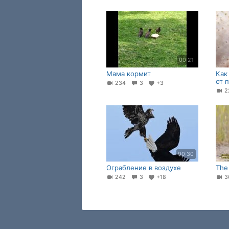
00:21
Мама кормит
Как
от п
234
3
+3
2
00:30
Ограбление в воздухе
The
242
3
+18
3