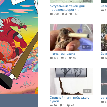
ритуальный танец для
нав
перехода дороги...⁠
2
200
3
+13
03:28
птичья заправка
Зву
105
3
+5
1
00:15
Спидпейнтинг пейзажа с
сут
луной
5
76
1
+6