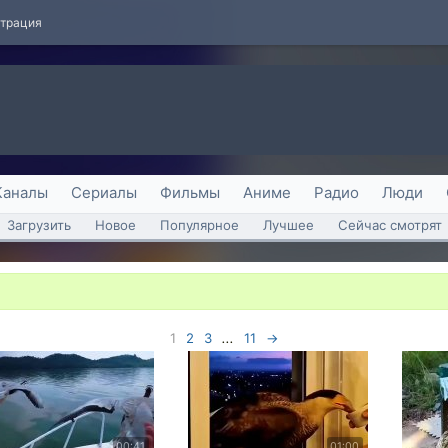
страция
Каналы
Сериалы
Фильмы
Аниме
Радио
Люди
Загрузить
Новое
Популярное
Лучшее
Сейчас смотрят
1
2
3
...
11
→
00:41
01:00