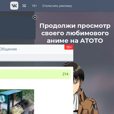
18+
Отключить рекламу
18+
Общение
214
00:29