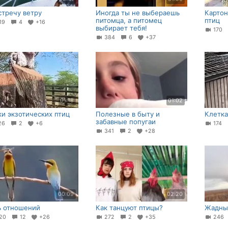
стречу ветру
Иногда ты не выбераешь
Картон
питомца, а питомец
птиц
19
4
+16
выбирает тебя!
170
384
6
+37
01:18
01:02
ки экзотических птиц
Полезные в быту и
Клетка
забавные попугаи
26
2
+6
174
341
2
+28
00:09
02:20
ь отношений
Как танцуют птицы?
Жадны
20
12
+26
272
2
+35
24