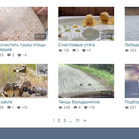
00:34
00:20
 очистить тушку птицы
Счастливые утята
Лебедь
ерьев⁠⁠
118
1
+7
32
25
2
−4
00:10
00:45
 salute
Танцы Вальдшнепов
Подбор
69
1
+10
248
6
+18
251
1
2
3
...
11
→