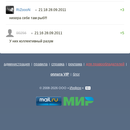
RiZoooN
21:18 28.09.2011
+3
○
нихера себе там рыб!!!
00256
21:16 28.09.2011
+5
○
У них коллективный разум
администрация
правила
справка
реклама
для правообладателей
|
|
|
|
|
оплата VIP
блог
|
Инфон
© 2008-2026 ООО «
»