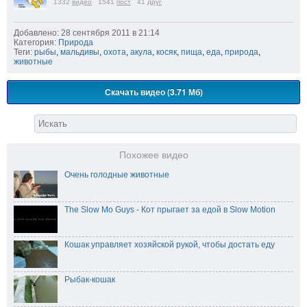
1332
видео
1541
пост
41
друг
Добавлено: 28 сентября 2011 в 21:14
Категория:
Природа
Теги:
рыбы
,
мальдивы
,
охота
,
акула
,
косяк
,
пища
,
еда
,
природа
,
животные
Скачать видео (3.71 Мб)
Похожее видео
Очень голодные животные
The Slow Mo Guys - Кот прыгает за едой в Slow Motion
Кошак управляет хозяйской рукой, чтобы достать еду
Рыбак-кошак