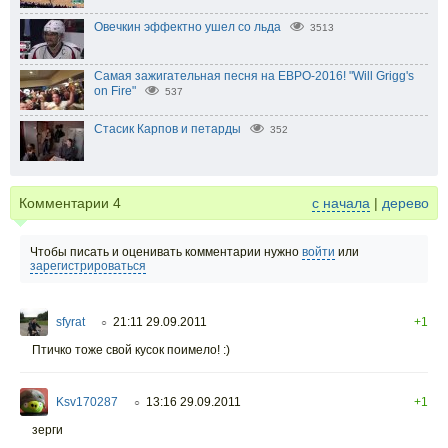
Овечкин эффектно ушел со льда
3513
Самая зажигательная песня на ЕВРО-2016! "Will Grigg's
on Fire"
537
Стасик Карпов и петарды
352
Комментарии
4
с начала
|
дерево
Чтобы писать и оценивать комментарии нужно
войти
или
зарегистрироваться
sfyrat
21:11 29.09.2011
+1
○
Птичко тоже свой кусок поимело! :)
Ksv170287
13:16 29.09.2011
+1
○
зерги