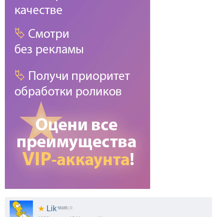
★
Lik
56165
| 0