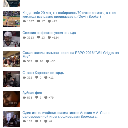
02:26
Когда тебе 20 лет, ты набираешь 70 очков за матч, а твоя
команда все равно проигрывает...(Devin Booker)
1037
17
+75
04:02
Овечкин эффектно ушел со льда
3513
13
+124
00:22
Самая зажигательная песня на ЕВРО-2016! "Will Grigg's on
Fire"
537
10
+35
02:41
Стасик Карпов и петарды
352
0
+11
10:02
Зубная фея
873
5
+79
00:19
Один из величайших шахматистов Алехин А.А. Сеанс
одновременной игры с офицерами Вермахта.
107
1
+6
10:39