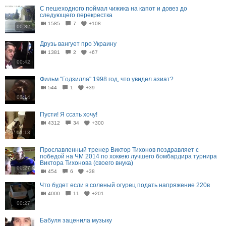
С пешеходного поймал чижика на капот и довез до
следующего перекрестка
1585
7
+108
00:32
Друзь вангует про Украину
1381
2
+67
00:42
Фильм "Годзилла" 1998 год, что увидел азиат?
544
1
+39
00:14
Пусти! Я ссать хочу!
4312
34
+300
01:13
Прославленный тренер Виктор Тихонов поздравляет с
победой на ЧМ 2014 по хоккею лучшего бомбардира турнира
Виктора Тихонова (своего внука)
00:27
454
6
+38
Что будет если в соленый огурец подать напряжение 220в
4000
11
+201
00:27
Бабуля заценила музыку