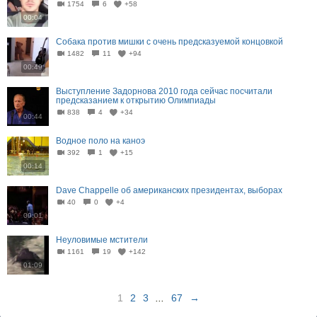
1754
6
+58
00:04
Собака против мишки с очень предсказуемой концовкой
1482
11
+94
00:49
Выступление Задорнова 2010 года сейчас посчитали
предсказанием к открытию Олимпиады
838
4
+34
00:44
Водное поло на каноэ
392
1
+15
00:14
Dave Chappelle об американских президентах, выборах
40
0
+4
09:01
Неуловимые мстители
1161
19
+142
01:09
1
2
3
...
67
→