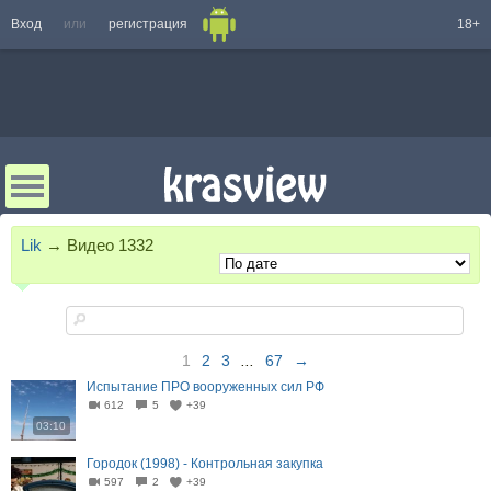
Вход
или
регистрация
18+
Lik
→
Видео
1332
1
2
3
...
67
→
Испытание ПРО вооруженных сил РФ
612
5
+39
03:10
Городок (1998) - Контрольная закупка
597
2
+39