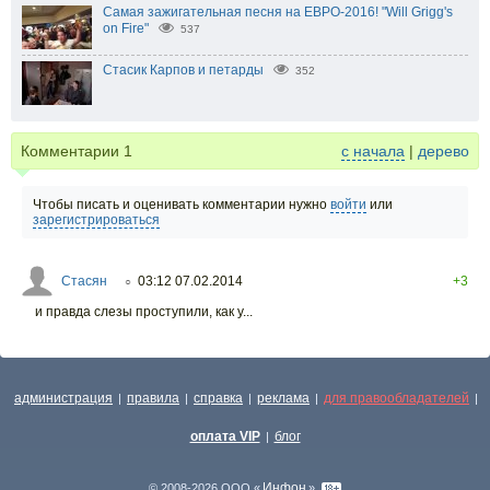
Самая зажигательная песня на ЕВРО-2016! "Will Grigg's
on Fire"
537
Стасик Карпов и петарды
352
Комментарии
1
с начала
|
дерево
Чтобы писать и оценивать комментарии нужно
войти
или
зарегистрироваться
Стасян
03:12 07.02.2014
+3
○
и правда слезы проступили, как у...
администрация
правила
справка
реклама
для правообладателей
|
|
|
|
|
оплата VIP
блог
|
Инфон
© 2008-2026 ООО «
»