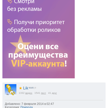
★
Lik
56165
| 0
1332
видео
1541
пост
41
друг
Добавлено: 7 февраля 2014 в 02:47
Категория:
Природа