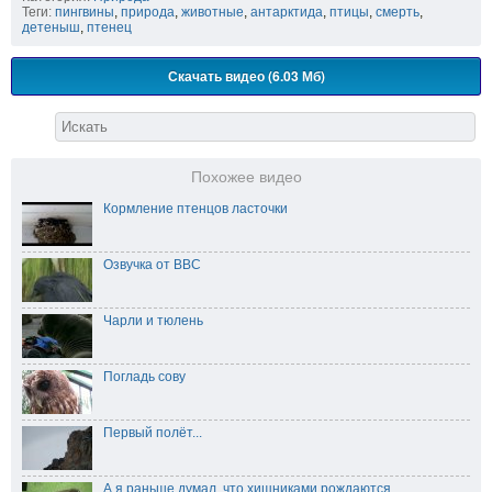
Теги:
пингвины
,
природа
,
животные
,
антарктида
,
птицы
,
смерть
,
детеныш
,
птенец
Скачать видео (6.03 Мб)
Похожее видео
Кормление птенцов ласточки
Озвучка от BBC
Чарли и тюлень
Погладь сову
Первый полёт...
А я раньше думал, что хищниками рождаются...