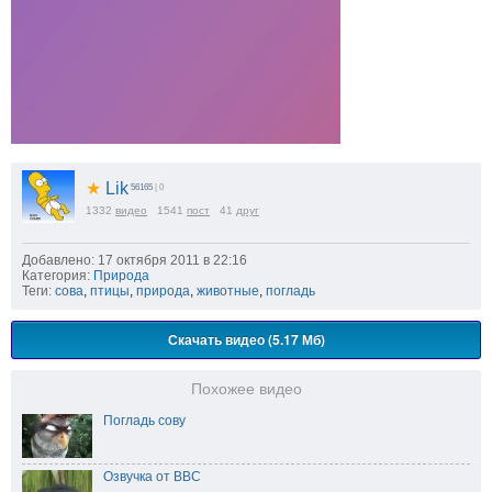
★
Lik
56165
| 0
1332
видео
1541
пост
41
друг
Добавлено: 17 октября 2011 в 22:16
Категория:
Природа
Теги:
сова
,
птицы
,
природа
,
животные
,
погладь
Скачать видео (5.17 Мб)
Похожее видео
Погладь сову
Озвучка от BBC