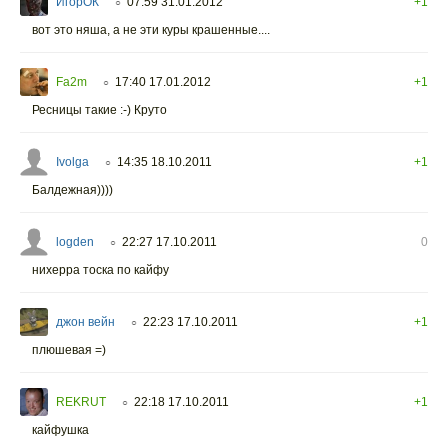
ИгорОК
07:59 31.01.2012
+1
○
вот это няша, а не эти куры крашенные....
Fa2m
17:40 17.01.2012
+1
○
Ресницы такие :-) Круто
Ivolga
14:35 18.10.2011
+1
○
Балдежная))))
logden
22:27 17.10.2011
0
○
нихерра тоска по кайфу
джон вейн
22:23 17.10.2011
+1
○
плюшевая =)
REKRUT
22:18 17.10.2011
+1
○
кайфушка