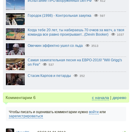
Испытание ПРО вооруженных сил РФ
612
Городок (1998) - Контрольная закупка
597
Когда тебе 20 лет, ты набираешь 70 очков за матч, а твоя
команда все равно проигрывает...(Devin Booker)
1037
Овечкин эффектно ушел со льда
3513
Самая зажигательная песня на ЕВРО-2016! "Will Grigg's
on Fire"
537
Стасик Карпов и петарды
352
Комментарии
6
с начала
|
дерево
Чтобы писать и оценивать комментарии нужно
войти
или
зарегистрироваться