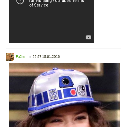
Fa2m
22:57 15.01.2016
○