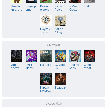
Подбор
Видеор
Военно
Key &
MMA -
КОТЭ
ки вид
…
егист
…
е дело
Peele
Смеш
…
Наука и
Канал
Техни
…
"Попу
…
Смотрит
Игра
Рик и
Пацаны
Симпсо
Теория
Очень
прест
…
Морти
ны
боль
…
стран
…
Игра в
Ведьмак
кальм
…
Видео
615