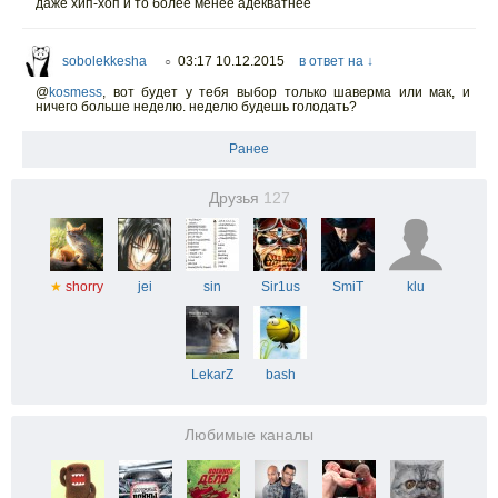
даже хип-хоп и то более менее адекватнее
sobolekkesha
03:17 10.12.2015
в ответ на ↓
○
@
kosmess
,
вот будет у тебя выбор только шаверма или мак, и
ничего больше неделю. неделю будешь голодать?
Ранее
Друзья
127
★
shorry
jei
sin
Sir1us
SmiT
klu
LekarZ
bash
Любимые каналы