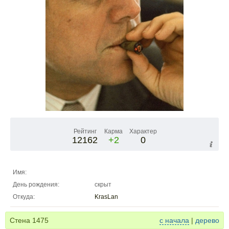
Рейтинг
Карма
Характер
12162
+2
0
Имя:
День рождения:
скрыт
Откуда:
KrasLan
Стена
1475
с начала
|
дерево