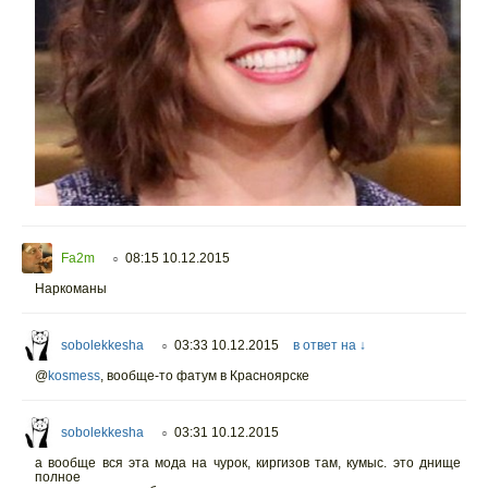
Fa2m
08:15 10.12.2015
○
Наркоманы
sobolekkesha
03:33 10.12.2015
в ответ на ↓
○
@
kosmess
,
вообще-то фатум в Красноярске
sobolekkesha
03:31 10.12.2015
○
а вообще вся эта мода на чурок, киргизов там, кумыс. это днище
полное