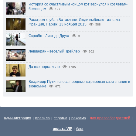
История со счастливым концом кот вернулся к хозяевам-
беженцам
127
Расстрел клуба «Батаклан». Люди выбегают из зала.
Франция, Париж. 13 ноября 2015
588
Скрябін - Лист до Друга
9
Левиафан - веселый Трейлер
262
Да все нормально
1785
Владимир Путин снова продемонстрировал свои знания в
экономике
671
администрация
правила
справка
реклама
для правообладателей
|
|
|
|
|
оплата VIP
блог
|