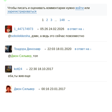
Чтобы писать и оценивать комментарии нужно
войти
или
зарегистрироваться
1
2
3
...
148
→
1_447174973
05:26 24.02.2026
в ответ на ↓
○
@
sobolekkesha
,
дэмн, а ведь это сейчас повсеместно
Тоадора Динозавр
22:03 18.01.2020
в ответ на ↓
○
@
Джон Сильвер
,
топ
kott24
22:30 18.10.2017
○
еба,ты жив еще
Джон Сильвер
00:16 23.01.2017
○