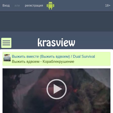
Вход
или
регистрация
18+
Выжить вместе (Выжить вдвоем) / Dual Survival
Выжить вдвоем - Кораблекрушение