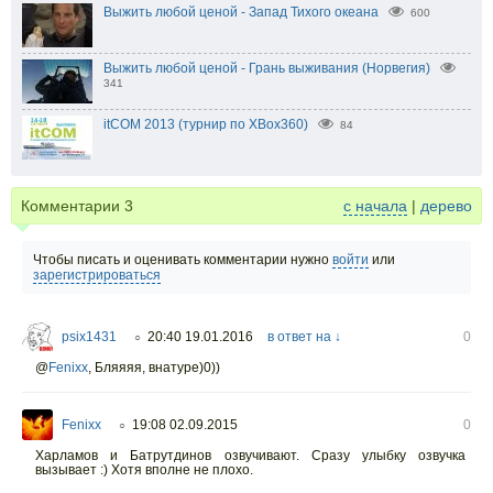
Выжить любой ценой - Запад Тихого океана
600
Выжить любой ценой - Грань выживания (Норвегия)
341
itCOM 2013 (турнир по XBox360)
84
Комментарии
3
с начала
|
дерево
Чтобы писать и оценивать комментарии нужно
войти
или
зарегистрироваться
psix1431
20:40 19.01.2016
в ответ на ↓
0
○
@
Fenixx
,
Бляяяя, внатуре)0))
Fenixx
19:08 02.09.2015
0
○
Харламов и Батрутдинов озвучивают. Сразу улыбку озвучка
вызывает :) Хотя вполне не плохо.