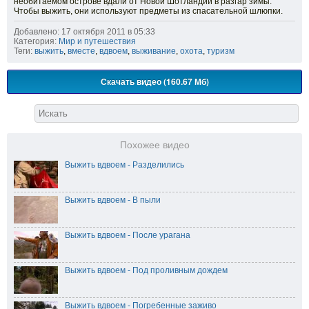
необитаемом острове вдали от Новой Шотландии в разгар зимы.
Чтобы выжить, они используют предметы из спасательной шлюпки.
Добавлено: 17 октября 2011 в 05:33
Категория:
Мир и путешествия
Теги:
выжить
,
вместе
,
вдвоем
,
выживание
,
охота
,
туризм
Скачать видео (160.67 Мб)
Похожее видео
Выжить вдвоем - Разделились
Выжить вдвоем - В пыли
Выжить вдвоем - После урагана
Выжить вдвоем - Под проливным дождем
Выжить вдвоем - Погребенные заживо