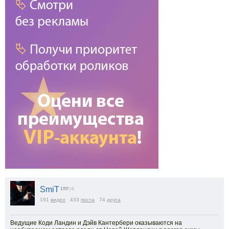
SmiT
1707
| 0
161
видео
433
поста
74
друга
Ведущие Коди Ландин и Дэйв Кантербери оказываются на