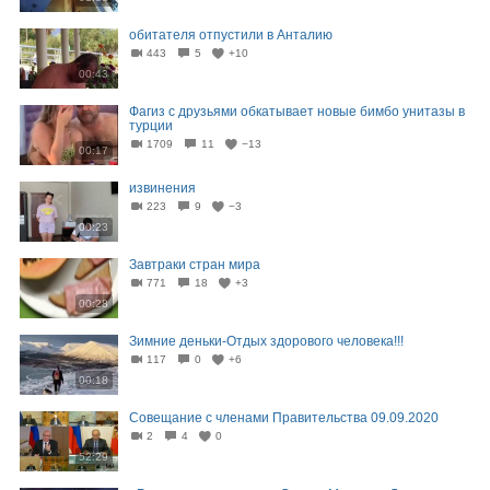
обитателя отпустили в Анталию
443
5
+10
00:43
Фагиз с друзьями обкатывает новые бимбо унитазы в
турции
1709
11
−13
00:17
извинения
223
9
−3
00:23
Завтраки стран мира
771
18
+3
00:28
Зимние деньки-Отдых здорового человека!!!
117
0
+6
00:18
Совещание с членами Правительства 09.09.2020
2
4
0
52:29