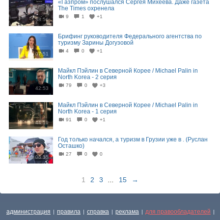
«Газпром» послушался Сергея Михеева. Даже газета
The Times охренела
9
1
+1
38:56
Брифинг руководителя Федерального агентства по
туризму Зарины Догузовой
4
0
+1
07:51
Майкл Пэйлин в Северной Корее / Michael Palin in
North Korea - 2 серия
79
0
+3
42:53
Майкл Пэйлин в Северной Корее / Michael Palin in
North Korea - 1 серия
91
0
+1
44:19
Год только начался, а туризм в Грузии уже в . (Руслан
Осташко)
27
0
0
06:55
1
2
3
...
15
→
администрация
правила
справка
реклама
для правообладателей
|
|
|
|
|