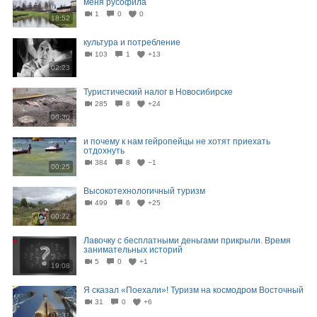
меня русофила
1
0
0
18:52
культура и потребление
103
1
+13
02:23
Туристический налог в Новосибирске
285
8
+24
00:30
и почему к нам гейропейцы не хотят приехать
отдохнуть
384
8
−1
00:25
Высокотехнологичный туризм
499
6
+25
00:22
Лавочку с бесплатными деньгами прикрыли. Время
занимательных историй
5
0
+1
19:08
Я сказал «Поехали»! Туризм на космодром Восточный
31
0
+6
01:31