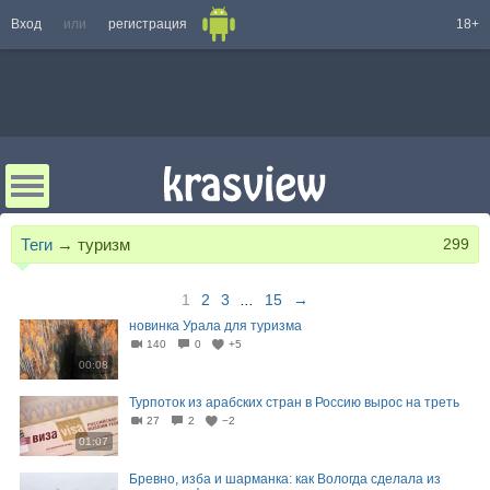
Вход
или
регистрация
18+
Теги
→
туризм
299
1
2
3
...
15
→
новинка Урала для туризма
140
0
+5
00:08
Турпоток из арабских стран в Россию вырос на треть
27
2
−2
01:07
Бревно, изба и шарманка: как Вологда сделала из