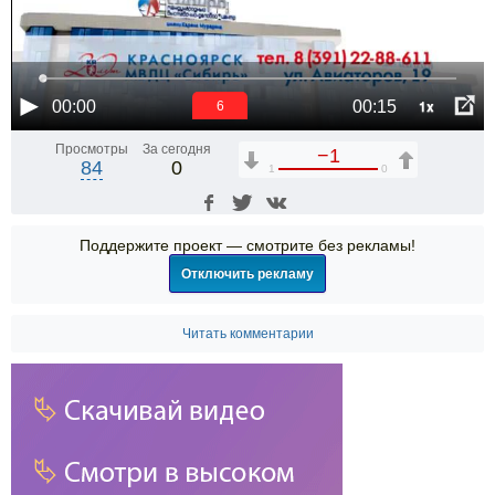
1x
00:00
00:15
6
Просмотры
За сегодня
−1
84
0
1
0
Поддержите проект — смотрите без рекламы!
Отключить рекламу
Читать комментарии