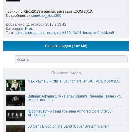
Турнир по XBox2013 в рамках выставки itCOM 2013.
Подробнее:
vk.com/krsk_xbox360
Добавлено: 11 октября 2013 в 19:42
Категория:
Игры
Теги:
itcom
,
xbox
,
games
,
игры
,
xbox360
,
fifa14
,
forza
,
mk9
,
tekken9
Скачать видео (1.02 Мб)
Похожее видео
Max Payne 3 - Official Launch Trailer (PC, PS3, XBoX360)
Batman: Arkham City - Harley Quinn's Revenge Trailer (PC,
PS3, XBoX360)
"Doomsday" - новый трейлер Armored Core V (PS3,
XBOX360)
50 Cent: Blood on the Sand (Cover System Trailer)