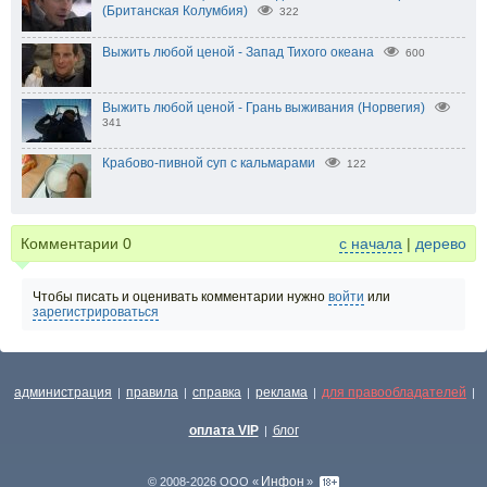
(Британская Колумбия)
322
Выжить любой ценой - Запад Тихого океана
600
Выжить любой ценой - Грань выживания (Норвегия)
341
Крабово-пивной суп с кальмарами
122
Комментарии
0
с начала
|
дерево
Чтобы писать и оценивать комментарии нужно
войти
или
зарегистрироваться
администрация
правила
справка
реклама
для правообладателей
|
|
|
|
|
оплата VIP
блог
|
Инфон
© 2008-2026 ООО «
»