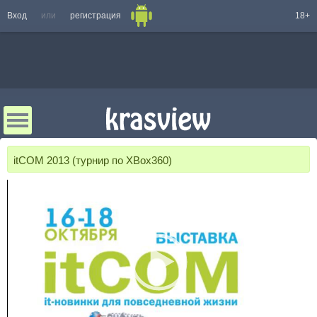
Вход
или
регистрация
18+
itCOM 2013 (турнир по XBox360)