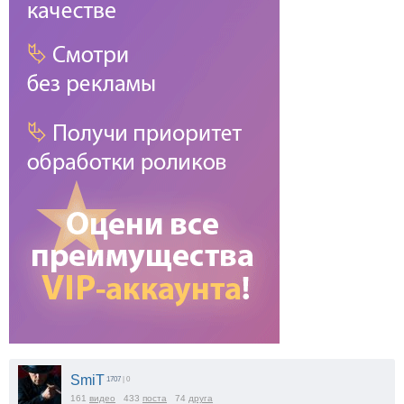
SmiT
1707
| 0
161
видео
433
поста
74
друга