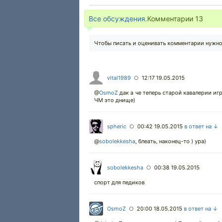
Все обсуждения.
Комментарии
13
Чтобы писать и оценивать комментарии нужн
vital1989
12:17 19.05.2015
○
@
OsmoZ
дак а че теперь старой кавалерии иг
ЧМ это днище)
spheric
00:42 19.05.2015
в ответ на ↓
○
@
sobolekkesha
,
блеать, наконец-то ) ура)
sobolekkesha
00:38 19.05.2015
○
спорт для педиков
OsmoZ
20:00 18.05.2015
в ответ на ↓
○