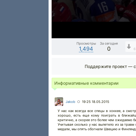
Просмотры
За сегодня
1,494
0
6
Поддержите проект — с
Информативные комментарии
Jakob
19:25 18.05.2015
○
У нас как всегда все спецы в хоккее, а смот
хорошо, есть еще кому поиграть в ближайш
критично, а скорее это более чем ожидаемо б
Учитывая сколько у нас вылетело из за травм 
медали, мы опять обогнали Швецию и Финляндию