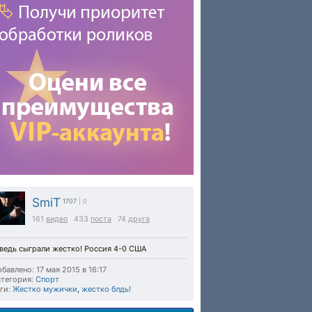
SmiT
1707
| 0
161
видео
433
поста
74
друга
ведь сыграли жестко! Россия 4-0 США
бавлено: 17 мая 2015 в 16:17
тегория:
Спорт
ги:
Жестко мужички
,
жестко блдь!