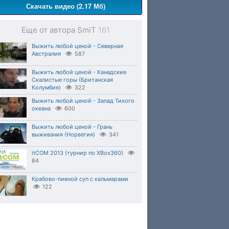
Скачать видео (2.17 Мб)
Еще от автора SmiT
161
Выжить любой ценой - Северная
Австралия
587
Выжить любой ценой - Канадские
Скалистые горы (Британская
Колумбия)
322
Выжить любой ценой - Запад Тихого
океана
600
Выжить любой ценой - Грань
выживания (Норвегия)
341
itCOM 2013 (турнир по XBox360)
84
Крабово-пивной суп с кальмарами
122