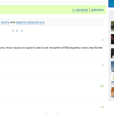
с начала
|
дерево
о
войти
или
зарегистрироваться
1
2
→
0
рать пока труха из одного места не посыпется?Молодняку опыт,тем более
0
+2
+1