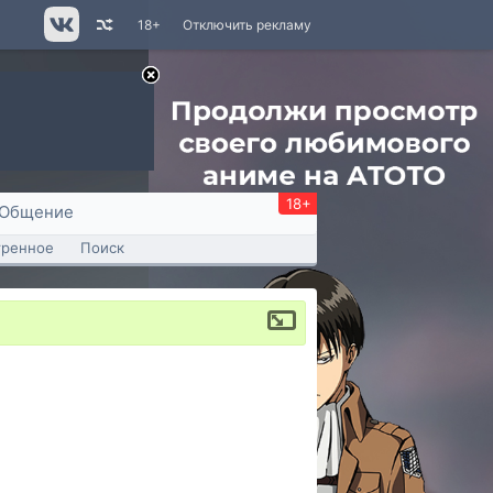
18+
Отключить рекламу
18+
Общение
тренное
Поиск