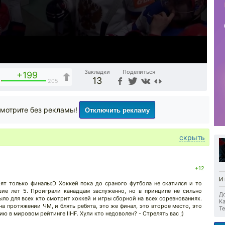
Закладки
Поделиться
+199
13
205
Отключить рекламу
мотрите без рекламы!
скрыть
+12
И 
рят только финалы:D Хоккей пока до сраного футбола не скатился и то
ие лет 5. Проиграли канадцам заслуженно, но в принципе не сильно
До
ыло для всех кто смотрит хоккей и игры сборной на всех соревнованиях.
Ка
на протяжении ЧМ, и блять ребята, это же финал, это второе место, это
Те
 в мировом рейтинге IIHF. Хули кто недоволен? - Стрелять вас ;)