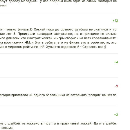
 орут дорогу молодым... у нас оборона была одна из самых молодых на
наем)
+12
рят только финалы:D Хоккей пока до сраного футбола не скатился и то
ие лет 5. Проиграли канадцам заслуженно, но в принципе не сильно
ыло для всех кто смотрит хоккей и игры сборной на всех соревнованиях.
на протяжении ЧМ, и блять ребята, это же финал, это второе место, это
 в мировом рейтинге IIHF. Хули кто недоволен? - Стрелять вас ;)
+4
-3
сегодня прилетели ни одного болельщика не встречало "спецов" наших по
+2
не с шайбой те хоккеисты прут, а в правильный хоккей. Да и в шайбе,
о весьма