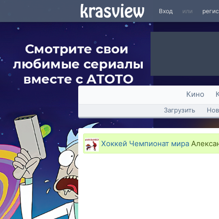
Вход
или
реги
Кино
Загрузить
Нов
Хоккей Чемпионат мира
Алексан