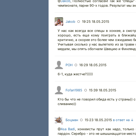
@
Jakob
,
Полностью согласен! Так же "спецы"
чемпионате, парни 90-х годов. Результат мы з
Jakob
19:25 18.05.2015
○
У нас как всегда все спецы в хоккее, а смот
хорошо, есть еще кому поиграть в ближайш
критично, а скорее это более чем ожидаемо б
Учитывая сколько у нас вылетело из за травм 
медали, мы опять обогнали Швецию и Финляндию
POH
16:29 18.05.2015
○
6-1, куда жестче?)))))
Fofan1985
15:39 18.05.2015
○
Кто бы что не говорил обида есть у страны)) 
сливанию))
Боцман
15:23 18.05.2015
в ответ на ↓
○
@
Asa Badi
,
хоккеисты прут как надо, только 
пардон. Серебро - это не шешшнаццатое мест