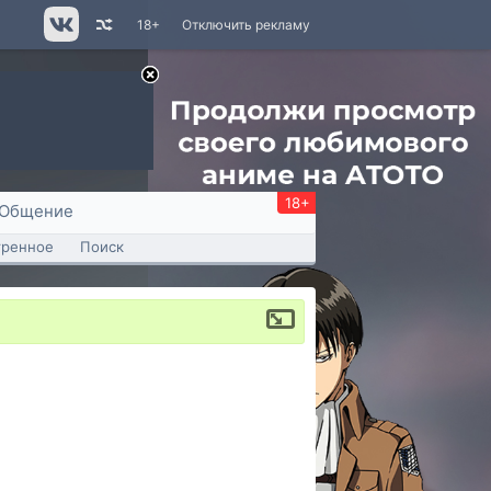
18+
Отключить рекламу
18+
Общение
тренное
Поиск