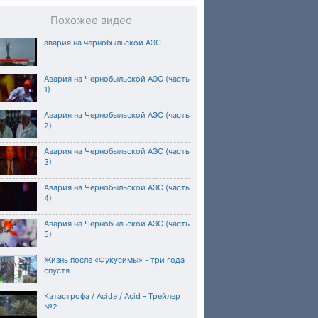
Похожее видео
авария на чернобыльской АЭС
Авария на Чернобыльской АЭС (часть
1)
Авария на Чернобыльской АЭС (часть
2)
Авария на Чернобыльской АЭС (часть
3)
Авария на Чернобыльской АЭС (часть
4)
Авария на Чернобыльской АЭС (часть
5)
Жизнь после «Фукусимы» - три года
спустя
Катастрофа / Acide / Acid - Трейлер
№2