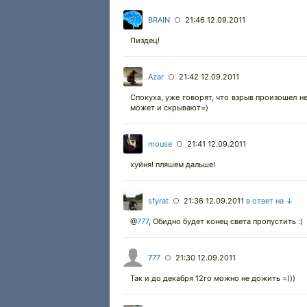
BRAIN
21:46 12.09.2011
○
Пиздец!
Azar
21:42 12.09.2011
○
Спокуха, уже говорят, что взрыв произошел н
может и скрывают=)
mouse
21:41 12.09.2011
○
хуйня! пляшем дальше!
sfyrat
21:36 12.09.2011
в ответ на ↓
○
@
777
, Обидно будет конец света пропустить :)
777
21:30 12.09.2011
○
Так и до декабря 12го можно не дожить =)))