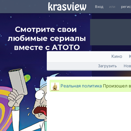
Вход
или
реги
Кино
Загрузить
Нов
Реальная политика
Произошел в