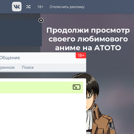
18+
Отключить рекламу
18+
Общение
тренное
Поиск