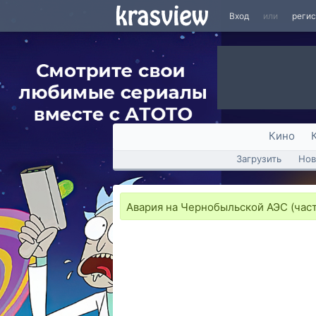
Вход
или
реги
Кино
Загрузить
Нов
Авария на Чернобыльской АЭС (част