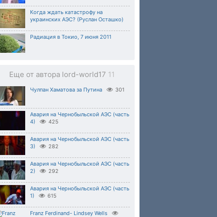
Когда ждать катастрофу на
украинских АЭС? (Руслан Осташко)
Радиация в Токио, 7 июня 2011
Еще от автора lord-world17
11
Чулпан Хаматова за Путина
301
Авария на Чернобыльской АЭС (часть
4)
425
Авария на Чернобыльской АЭС (часть
3)
282
Авария на Чернобыльской АЭС (часть
2)
292
Авария на Чернобыльской АЭС (часть
1)
615
Franz Ferdinand- Lindsey Wells