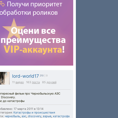
lord-world17
210
| 0
11
видео
163
поста
85
друзей
нтересный фильм про Чернобыльcкую АЭС
 Discovery.
ас до катастрофы
бавлено: 17 марта 2011 в 13:14
тегория:
Катастрофы и происшествия
ги:
чернобыль
,
аэс
,
discovery
,
взрыв
,
катастрофа