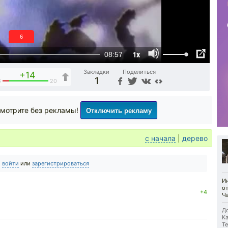
5
1x
08:57
Закладки
Поделиться
+14
1
6
20
Отключить рекламу
мотрите без рекламы!
с начала
|
дерево
о
войти
или
зарегистрироваться
И
от
+4
Ч
До
Ка
Те