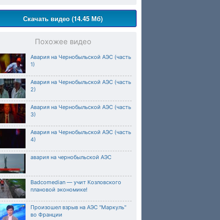
Скачать видео (14.45 Мб)
Похожее видео
Авария на Чернобыльской АЭС (часть
1)
Авария на Чернобыльской АЭС (часть
2)
Авария на Чернобыльской АЭС (часть
3)
Авария на Чернобыльской АЭС (часть
4)
авария на чернобыльской АЭС
Badcomedian — учит Козловского
плановой экономике!
Произошел взрыв на АЭС "Маркуль"
во Франции