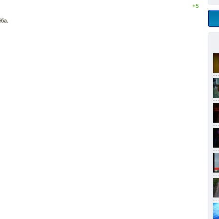
+5
ёба.