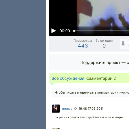
00:00
Просмотры
За сегодня
443
0
Поддержите проект — с
Все обсуждения.
Комментарии
2
Чтобы писать и оценивать комментарии нужн
mouse
19:48 17.03.2011
○
охуеть сколько этих далбаебов еще в мире...