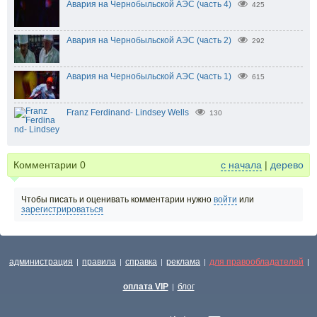
Авария на Чернобыльской АЭС (часть 4)
425
Авария на Чернобыльской АЭС (часть 2)
292
Авария на Чернобыльской АЭС (часть 1)
615
Franz Ferdinand- Lindsey Wells
130
Комментарии
0
с начала
|
дерево
Чтобы писать и оценивать комментарии нужно
войти
или
зарегистрироваться
администрация
правила
справка
реклама
для правообладателей
|
|
|
|
|
оплата VIP
блог
|