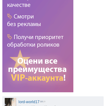
lord-world17
210
| 0