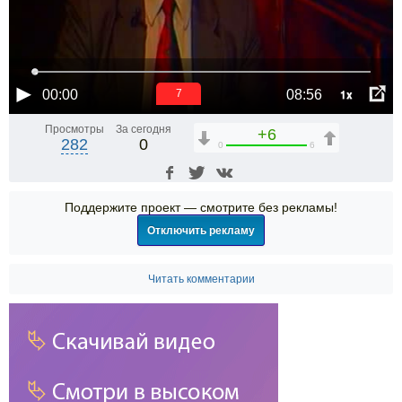
1x
00:00
08:56
6
Просмотры
За сегодня
+6
282
0
0
6
Поддержите проект — смотрите без рекламы!
Отключить рекламу
Читать комментарии