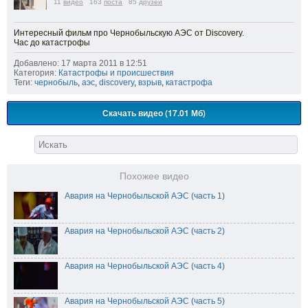
11
видео
163
поста
85
друзей
Интересный фильм про Чернобыльcкую АЭС от Discovery.
Час до катастрофы
Добавлено: 17 марта 2011 в 12:51
Категория:
Катастрофы и происшествия
Теги:
чернобыль
,
аэс
,
discovery
,
взрыв
,
катастрофа
Скачать видео (17.01 Мб)
Похожее видео
Авария на Чернобыльской АЭС (часть 1)
Авария на Чернобыльской АЭС (часть 2)
Авария на Чернобыльской АЭС (часть 4)
Авария на Чернобыльской АЭС (часть 5)