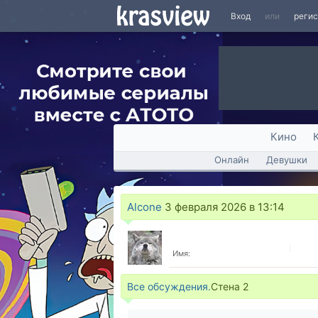
Вход
или
реги
Кино
Онлайн
Девушки
Alcone
3 февраля 2026 в 13:14
Имя:
Все обсуждения.
Стена
2