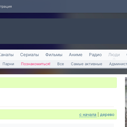
страция
Каналы
Сериалы
Фильмы
Аниме
Радио
Люди
Парни
Познакомиться!
Все
Самые активные
Админист
с начала
|
дерево