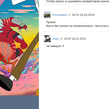
Чтобы писать и оценивать комментарии нужн
Россиянин
20:15 20.03.2014
○
Привет.
Был в Австралии на соревнованиях, там купил
2key
23:47 20.12.2012
○
Не завидуй :P