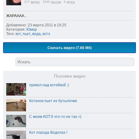
217
видео
1546
постов
4
друга
ЖАРАААА...
Добавлено: 23 марта 2011 в 19:25
Категория:
Юмор
Теги:
кот
,
пьет
,
вода
,
котэ
Скачать видео (7.66 Мб)
Похожее видео
прикол над котейкой :)
Котенок пьет из бутылочки
С моим КОТЭ что-то не так =)
Кот порода Водолаз !