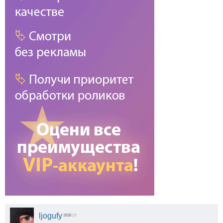
ljogufy
3938
| 0