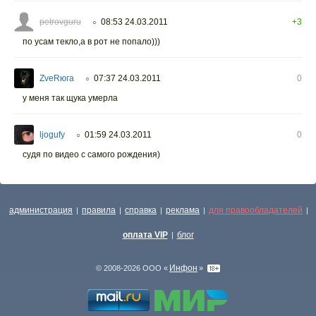
petrovguru
08:53 24.03.2011
+3
○
по усам текло,а в рот не попало)))
ZveRюга
07:37 24.03.2011
0
○
у меня так щука умерла
ljogufy
01:59 24.03.2011
0
○
судя по видео с самого рождения)
администрация
правила
справка
реклама
для правообладателей
|
|
|
|
|
оплата VIP
блог
|
Инфон
© 2008-2026 ООО «
»