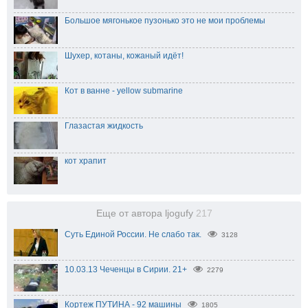
Большое мягонькое пузонько это не мои проблемы
Шухер, котаны, кожаный идёт!
Кот в ванне - yellow submarine
Глазастая жидкость
кот храпит
Еще от автора ljogufy
217
Суть Единой России. Не слабо так.
3128
10.03.13 Чеченцы в Сирии. 21+
2279
Кортеж ПУТИНА - 92 машины
1805