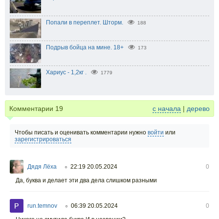
Попали в переплет. Шторм.
188
Подрыв бойца на мине. 18+
173
Хариус - 1,2кг .
1779
Комментарии
19
с начала
|
дерево
Чтобы писать и оценивать комментарии нужно
войти
или
зарегистрироваться
Дядя Лёха
22:19 20.05.2024
0
○
Да, буква и делает эти два дела слишком разными
run.temnov
06:39 20.05.2024
0
○