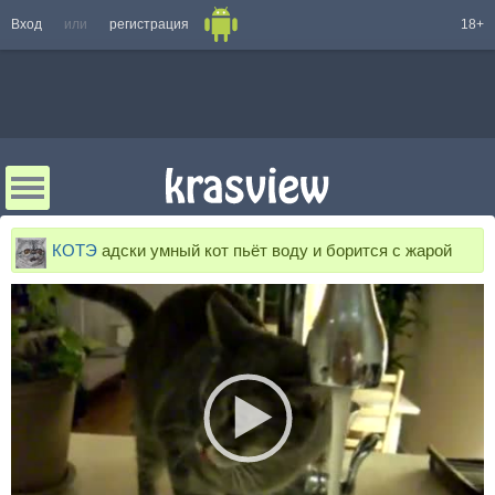
Вход
или
регистрация
18+
КОТЭ
адски умный кот пьёт воду и борится с жарой