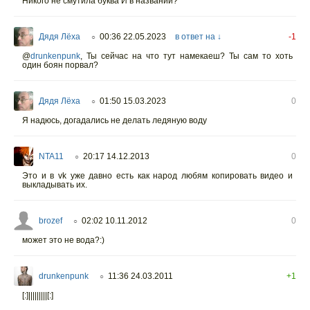
Никого не смутила буква И в названии?
Дядя Лёха
00:36 22.05.2023
в ответ на ↓
-1
○
@
drunkenpunk
,
Ты сейчас на что тут намекаеш? Ты сам то хоть
один боян порвал?
Дядя Лёха
01:50 15.03.2023
0
○
Я надюсь, догадались не делать ледяную воду
NTA11
20:17 14.12.2013
0
○
Это и в vk уже давно есть как народ любям копировать видео и
выкладывать их.
brozef
02:02 10.11.2012
0
○
может это не вода?:)
drunkenpunk
11:36 24.03.2011
+1
○
[:]|||||||||[:]