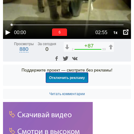
1x
00:00
02:55
5
Просмотры
За сегодня
+87
880
0
2
89
Поддержите проект — смотрите без рекламы!
Отключить рекламу
Читать комментарии